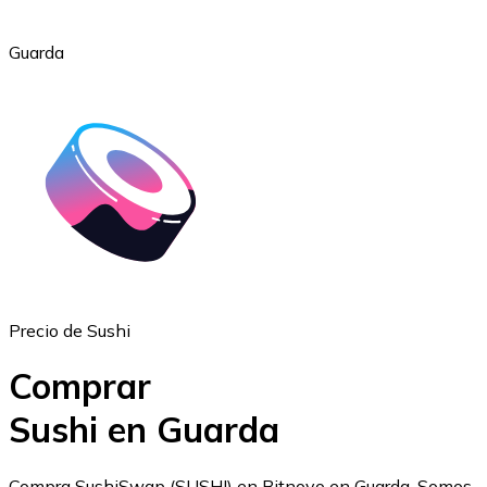
Guarda
Ethereum
ETH
Precio de Sushi
Comprar
Sushi en Guarda
USD Coin
Compra SushiSwap (SUSHI) en Bitnovo en Guarda. Somos