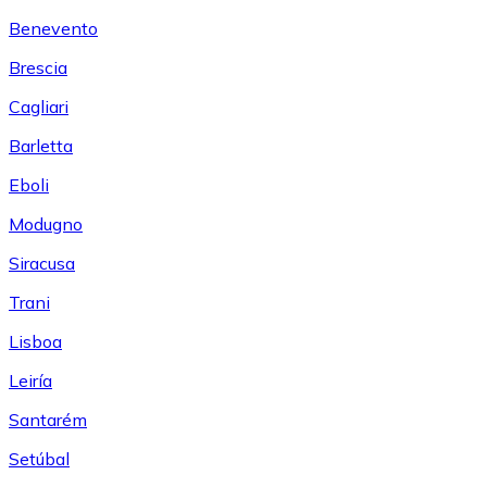
Benevento
Brescia
Cagliari
Barletta
Eboli
Modugno
Siracusa
Trani
Lisboa
Leiría
Santarém
Setúbal