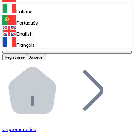
Bitnovo Ramp
Italiano
Integra nuestra solución en tu plataforma.
Português
Bitnovo Giftcards
English
Vende nuestras tarjetas regalo en tu negocio.
Français
Bitnovo OTC
Registrarse
Acceder
Realiza operaciones de gran volumen.
Bitnovo ATM
Integra un ATM Bitnovo en tu negocio y permite que t
Bitnovo API
Integra nuestra API en tu ecosistema.
Conviértete en Distribuidor
Únete a nuestra red de distribuidores.
Criptomonedas