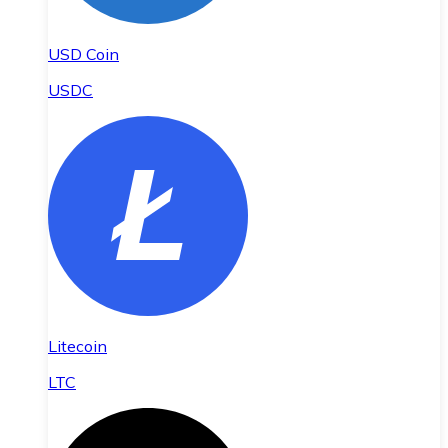
USD Coin
USDC
Litecoin
LTC