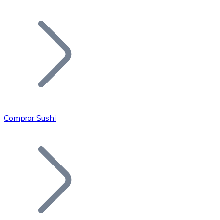
Listar Token
Añade tu proyecto a nuestro ecosistema.
Comprar Sushi
Bitcoin
BTC