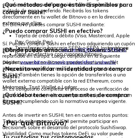
¿Qué métodos de pago están disponibles para
crear una cuenta, verificar tu identidad y seleccionar tu
método de pago preferido. Recibirás los tokens
comprar Sushi?
directamente en tu wallet de Bitnovo o en la dirección
externa que elijas.
En Bitnovo puedes comprar SUSHI mediante:
¿Puedo comprar SUSHI en efectivo?
Tarjeta de crédito o débito (Visa, Mastercard, Apple
Pay, Google Pay)
Sí. Puedes comprar Sushi en efectivo adquiriendo un cupón
Transferencia bancaria SEPA o SEPA Instantánea
¿Dónde puedo almacenar mis tokens SUSHI?
Bitnovo en alguno de los
más de 40.000 puntos físicos
Pago en efectivo con cupones Bitnovo
repartidos en Europa. Luego, canjéalo en la siguiente
página:
www.bitnovo.com/comprar/efectivo/sushi/
Desde tu cuenta en Bitnovo puedes usar una wallet
¿Necesito verificar mi identidad para comprar
integrada para guardar, recibir y gestionar tus tokens
SUSHI. También tienes la opción de transferirlos a una
Sushi?
wallet externa compatible con la red Ethereum, como
Metamask, Trust Wallet o Ledger.
Sí. Es obligatorio completar el proceso de verificación de
¿Qué debo tener en cuenta antes de comprar
identidad antes de realizar compras de criptomonedas en
Bitnovo, cumpliendo con la normativa europea vigente.
SUSHI?
Antes de invertir en SUSHI, ten en cuenta estos puntos:
¿Por qué Bitnovo?
Token de gobernanza: SUSHI permite participar en
decisiones sobre el desarrollo del protocolo SushiSwap.
Volatilidad: Como muchos tokens DeFi, su valor puede
Tu custodias tus criptomonedas