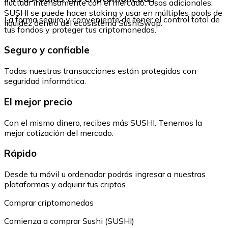
fluctuar intensamente con el mercado. Usos adicionales:
SUSHI se puede hacer staking y usar en múltiples pools de
La forma segura y conveniente de tener el control total de
liquidez dentro del ecosistema SushiSwap.
tus fondos y proteger tus criptomonedas.
Seguro y confiable
Todas nuestras transacciones están protegidas con
seguridad informática.
El mejor precio
Con el mismo dinero, recibes más SUSHI. Tenemos la
mejor cotización del mercado.
Rápido
Desde tu móvil u ordenador podrás ingresar a nuestras
plataformas y adquirir tus criptos.
Comprar criptomonedas
Comienza a comprar Sushi (SUSHI)