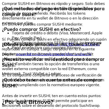
Comprar SUSHI en Bitnovo es rápido y seguro. Solo debes
¿Qué métodos de pago están disponibles para
crear una cuenta, verificar tu identidad y seleccionar tu
método de pago preferido. Recibirás los tokens
comprar Sushi?
directamente en tu wallet de Bitnovo o en la dirección
externa que elijas.
En Bitnovo puedes comprar SUSHI mediante:
¿Puedo comprar SUSHI en efectivo?
Tarjeta de crédito o débito (Visa, Mastercard, Apple
Pay, Google Pay)
Sí. Puedes comprar Sushi en efectivo adquiriendo un cupón
Transferencia bancaria SEPA o SEPA Instantánea
¿Dónde puedo almacenar mis tokens SUSHI?
Bitnovo en alguno de los
más de 40.000 puntos físicos
Pago en efectivo con cupones Bitnovo
repartidos en Europa. Luego, canjéalo en la siguiente
página:
www.bitnovo.com/comprar/efectivo/sushi/
Desde tu cuenta en Bitnovo puedes usar una wallet
¿Necesito verificar mi identidad para comprar
integrada para guardar, recibir y gestionar tus tokens
SUSHI. También tienes la opción de transferirlos a una
Sushi?
wallet externa compatible con la red Ethereum, como
Metamask, Trust Wallet o Ledger.
Sí. Es obligatorio completar el proceso de verificación de
¿Qué debo tener en cuenta antes de comprar
identidad antes de realizar compras de criptomonedas en
Bitnovo, cumpliendo con la normativa europea vigente.
SUSHI?
Antes de invertir en SUSHI, ten en cuenta estos puntos:
¿Por qué Bitnovo?
Token de gobernanza: SUSHI permite participar en
decisiones sobre el desarrollo del protocolo SushiSwap.