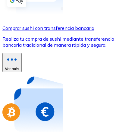
Comprar con Transferencia
Tarjeta de crédito / débito
Utiliza tarjetas Visa y Mastercard para comprar criptom
Comprar sushi con transferencia bancaria
Comprar con tarjeta
Realiza tu compra de sushi mediante transferencia
bancaria tradicional de manera rápida y segura.
Tienda - Tarjetas regalo
Nuevo
Compra tarjetas regalo de tus marcas favoritas con cr
Ver más
Ir a la tienda de tarjetas regalo