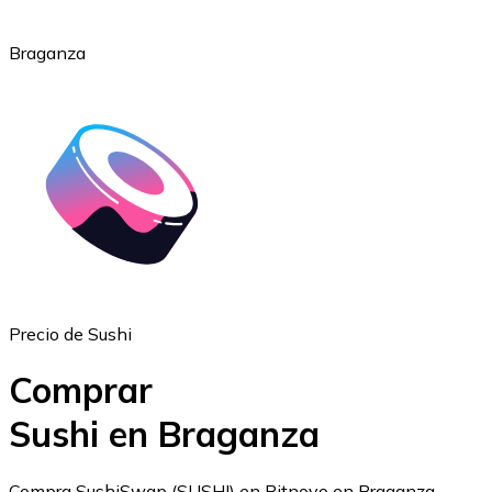
Braganza
Ethereum
ETH
Precio de Sushi
Comprar
Sushi en Braganza
USD Coin
Compra SushiSwap (SUSHI) en Bitnovo en Braganza.