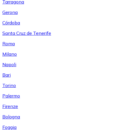
Tarragona
Gerona
Córdoba
Santa Cruz de Tenerife
Roma
Milano
Napoli
Bari
Torino
Palermo
Firenze
Bologna
Foggia