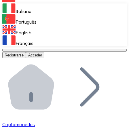
Bitnovo Ramp
Italiano
Integra nuestra solución en tu plataforma.
Português
Bitnovo Giftcards
English
Vende nuestras tarjetas regalo en tu negocio.
Français
Bitnovo OTC
Registrarse
Acceder
Realiza operaciones de gran volumen.
Bitnovo ATM
Integra un ATM Bitnovo en tu negocio y permite que t
Bitnovo API
Integra nuestra API en tu ecosistema.
Conviértete en Distribuidor
Únete a nuestra red de distribuidores.
Criptomonedas