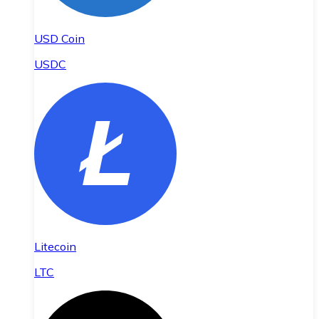
USD Coin
USDC
Litecoin
LTC