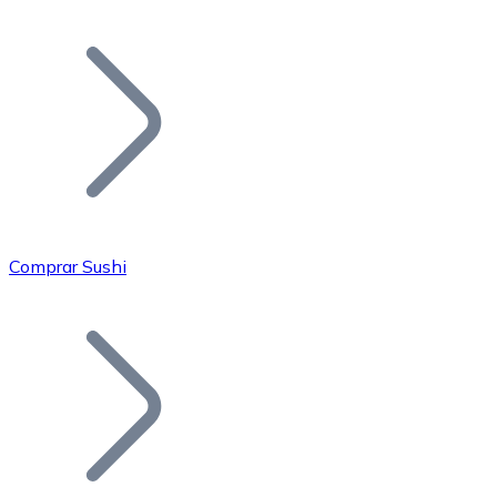
Listar Token
Añade tu proyecto a nuestro ecosistema.
Comprar Sushi
Bitcoin
BTC