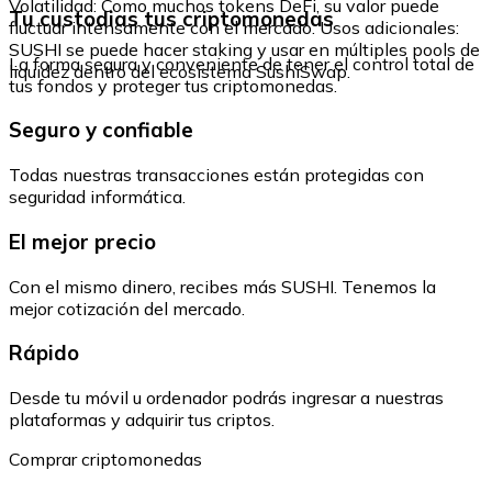
Volatilidad: Como muchos tokens DeFi, su valor puede
Tu custodias tus criptomonedas
fluctuar intensamente con el mercado. Usos adicionales:
SUSHI se puede hacer staking y usar en múltiples pools de
La forma segura y conveniente de tener el control total de
liquidez dentro del ecosistema SushiSwap.
tus fondos y proteger tus criptomonedas.
Seguro y confiable
Todas nuestras transacciones están protegidas con
seguridad informática.
El mejor precio
Con el mismo dinero, recibes más SUSHI. Tenemos la
mejor cotización del mercado.
Rápido
Desde tu móvil u ordenador podrás ingresar a nuestras
plataformas y adquirir tus criptos.
Comprar criptomonedas