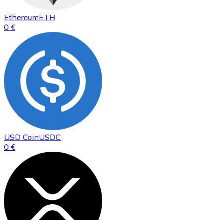
Ethereum
ETH
0 €
USD Coin
USDC
0 €