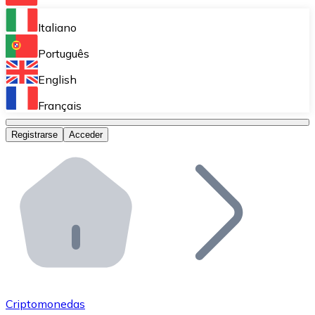
Bitnovo Ramp
Italiano
Integra nuestra solución en tu plataforma.
Português
Bitnovo Giftcards
English
Vende nuestras tarjetas regalo en tu negocio.
Français
Bitnovo OTC
Registrarse
Acceder
Realiza operaciones de gran volumen.
Bitnovo ATM
Integra un ATM Bitnovo en tu negocio y permite que t
Bitnovo API
Integra nuestra API en tu ecosistema.
Conviértete en Distribuidor
Únete a nuestra red de distribuidores.
Criptomonedas