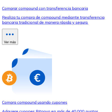
Comprar con Transferencia
Comprar compound con transferencia bancaria
Tarjeta de crédito / débito
Realiza tu compra de compound mediante transferencia
Utiliza tarjetas Visa y Mastercard para comprar criptom
bancaria tradicional de manera rápida y segura.
Comprar con tarjeta
Tienda - Tarjetas regalo
Ver más
Nuevo
Compra tarjetas regalo de tus marcas favoritas con cr
Ir a la tienda de tarjetas regalo
Compra compound usando cupones
Adquiere cupones Bitnovo en más de 40.000 puntos