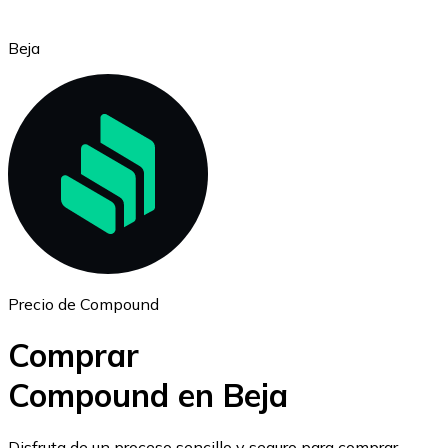
Beja
Ethereum
ETH
Precio de Compound
Comprar
Compound en Beja
USD Coin
Disfruta de un proceso sencillo y seguro para comprar,