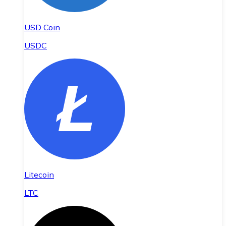
USD Coin
USDC
Litecoin
LTC