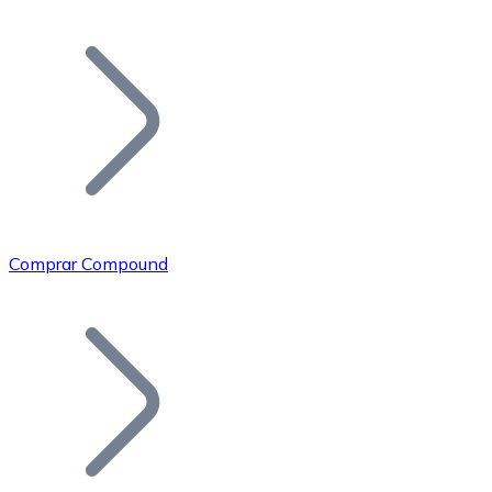
Listar Token
Añade tu proyecto a nuestro ecosistema.
Comprar Compound
Bitcoin
BTC