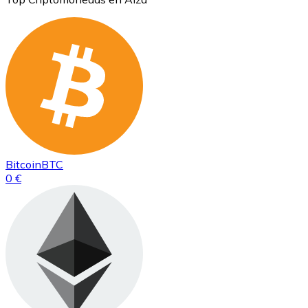
Bitcoin
BTC
0 €