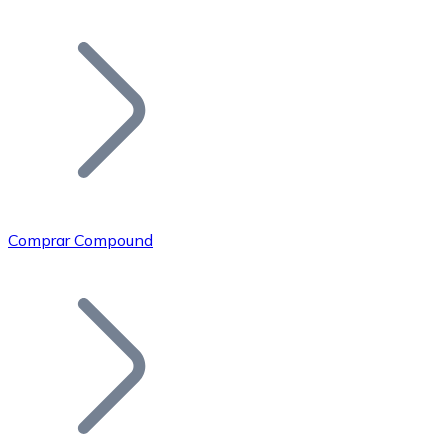
Listar Token
Añade tu proyecto a nuestro ecosistema.
Comprar Compound
Bitcoin
BTC