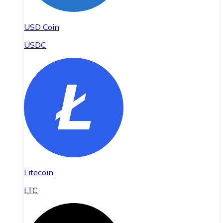
USD Coin
USDC
Litecoin
LTC