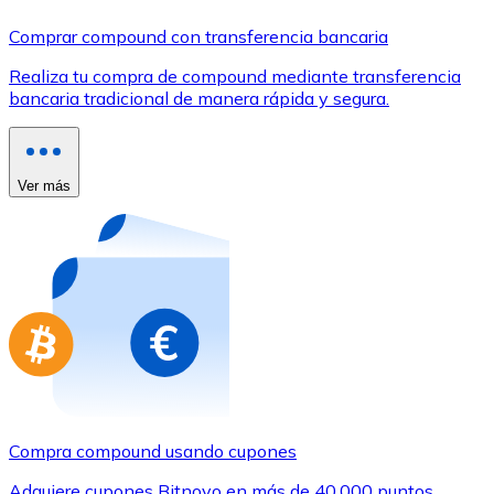
Comprar con Transferencia
Comprar compound con transferencia bancaria
Tarjeta de crédito / débito
Realiza tu compra de compound mediante transferencia
Utiliza tarjetas Visa y Mastercard para comprar criptom
bancaria tradicional de manera rápida y segura.
Comprar con tarjeta
Tienda - Tarjetas regalo
Ver más
Nuevo
Compra tarjetas regalo de tus marcas favoritas con cr
Ir a la tienda de tarjetas regalo
Compra compound usando cupones
Adquiere cupones Bitnovo en más de 40.000 puntos