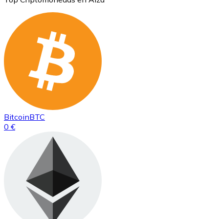
Bitcoin
BTC
0 €