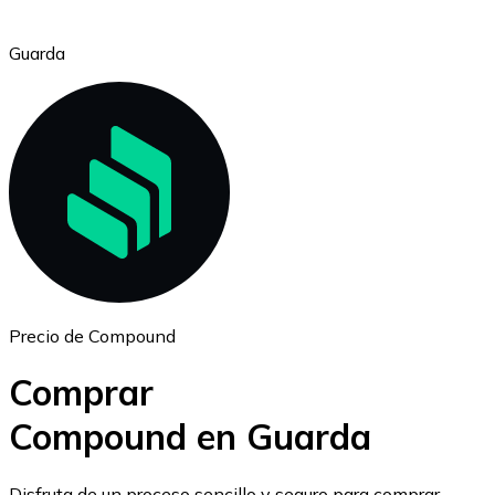
Guarda
Ethereum
ETH
Precio de Compound
Comprar
Compound en Guarda
USD Coin
Disfruta de un proceso sencillo y seguro para comprar,