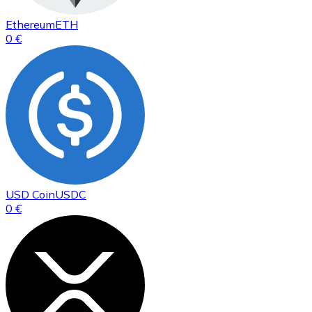
Ethereum
ETH
0 €
USD Coin
USDC
0 €