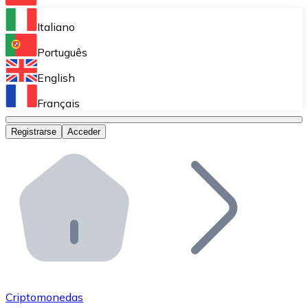
Bitnovo Ramp
Italiano
Integra nuestra solución en tu plataforma.
Português
Bitnovo Giftcards
English
Vende nuestras tarjetas regalo en tu negocio.
Français
Bitnovo OTC
Registrarse
Acceder
Realiza operaciones de gran volumen.
Bitnovo ATM
Integra un ATM Bitnovo en tu negocio y permite que t
Bitnovo API
Integra nuestra API en tu ecosistema.
Conviértete en Distribuidor
Únete a nuestra red de distribuidores.
Criptomonedas