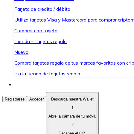
Tarjeta de crédito / débito
Utiliza tarjetas Visa y Mastercard para comprar criptom
Comprar con tarjeta
Tienda - Tarjetas regalo
Nuevo
Compra tarjetas regalo de tus marcas favoritas con cr
Ir a la tienda de tarjetas regalo
Comprar Criptomonedas
Registrarse
Acceder
Descarga nuestra Wallet
1
Compra criptomonedas con diferentes métodos de pag
Abre la cámara de tu móvil.
Vender Criptomonedas
2
Vende tus criptomonedas de forma rápida y segura.
Escanea el QR.