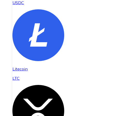
USDC
Litecoin
LTC