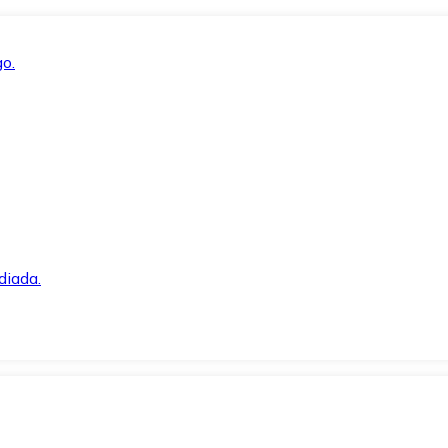
o.
diada.