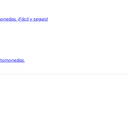
onedas. ¡Fácil y seguro!
iptomonedas.
o.