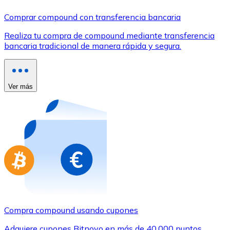
Comprar con Transferencia
Comprar compound con transferencia bancaria
Tarjeta de crédito / débito
Realiza tu compra de compound mediante transferencia
Utiliza tarjetas Visa y Mastercard para comprar criptom
bancaria tradicional de manera rápida y segura.
Comprar con tarjeta
Tienda - Tarjetas regalo
Ver más
Nuevo
Compra tarjetas regalo de tus marcas favoritas con cr
Ir a la tienda de tarjetas regalo
Compra compound usando cupones
Adquiere cupones Bitnovo en más de 40.000 puntos