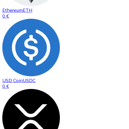
Ethereum
ETH
0 €
USD Coin
USDC
0 €