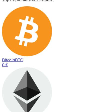
Bitcoin
BTC
0 €