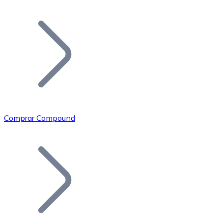
Listar Token
Añade tu proyecto a nuestro ecosistema.
Comprar Compound
Bitcoin
BTC