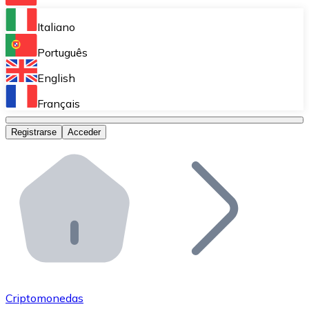
Bitnovo Ramp
Italiano
Integra nuestra solución en tu plataforma.
Português
Bitnovo Giftcards
English
Vende nuestras tarjetas regalo en tu negocio.
Français
Bitnovo OTC
Registrarse
Acceder
Realiza operaciones de gran volumen.
Bitnovo ATM
Integra un ATM Bitnovo en tu negocio y permite que t
Bitnovo API
Integra nuestra API en tu ecosistema.
Conviértete en Distribuidor
Únete a nuestra red de distribuidores.
Criptomonedas