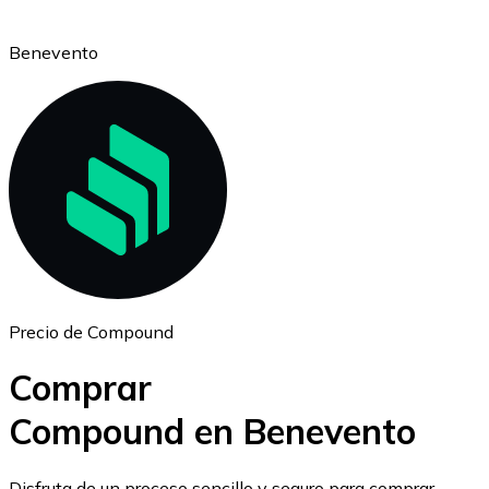
Benevento
Ethereum
ETH
Precio de Compound
Comprar
Compound en Benevento
USD Coin
Disfruta de un proceso sencillo y seguro para comprar,