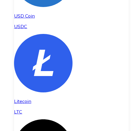
USD Coin
USDC
Litecoin
LTC