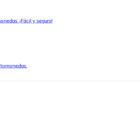
onedas. ¡Fácil y seguro!
iptomonedas.
o.