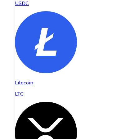
USDC
Litecoin
LTC