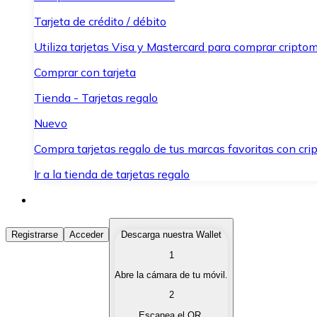
Tarjeta de crédito / débito
Utiliza tarjetas Visa y Mastercard para comprar criptom
Comprar con tarjeta
Tienda - Tarjetas regalo
Nuevo
Compra tarjetas regalo de tus marcas favoritas con cr
Ir a la tienda de tarjetas regalo
Comprar Criptomonedas
Registrarse
Acceder
Descarga nuestra Wallet
1
Compra criptomonedas con diferentes métodos de pag
Abre la cámara de tu móvil.
Vender Criptomonedas
2
Vende tus criptomonedas de forma rápida y segura.
Escanea el QR.