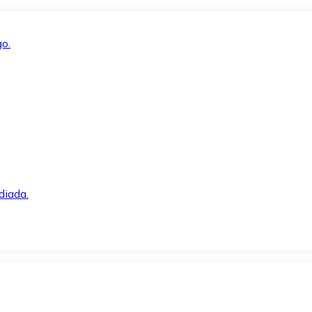
o.
diada.