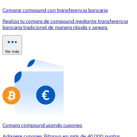
Comprar con Transferencia
Comprar compound con transferencia bancaria
Tarjeta de crédito / débito
Realiza tu compra de compound mediante transferencia
Utiliza tarjetas Visa y Mastercard para comprar criptom
bancaria tradicional de manera rápida y segura.
Comprar con tarjeta
Tienda - Tarjetas regalo
Ver más
Nuevo
Compra tarjetas regalo de tus marcas favoritas con cr
Ir a la tienda de tarjetas regalo
Compra compound usando cupones
Adquiere cupones Bitnovo en más de 40.000 puntos