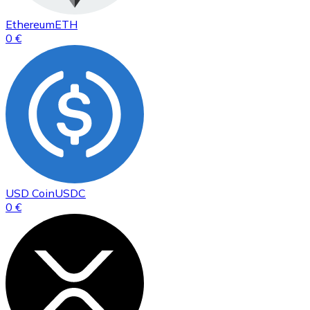
Ethereum
ETH
0 €
USD Coin
USDC
0 €