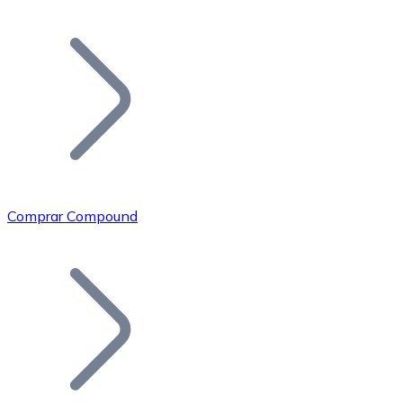
Listar Token
Añade tu proyecto a nuestro ecosistema.
Comprar Compound
Bitcoin
BTC