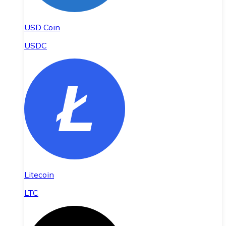
USD Coin
USDC
Litecoin
LTC