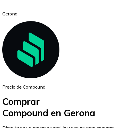
Gerona
Ethereum
ETH
Precio de Compound
Comprar
Compound en Gerona
USD Coin
Disfruta de un proceso sencillo y seguro para comprar,