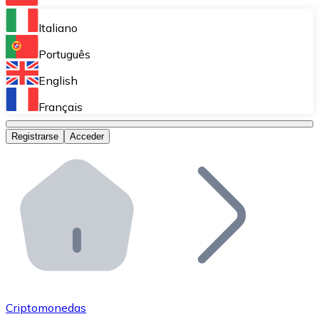
Bitnovo Ramp
Italiano
Integra nuestra solución en tu plataforma.
Português
Bitnovo Giftcards
English
Vende nuestras tarjetas regalo en tu negocio.
Français
Bitnovo OTC
Registrarse
Acceder
Realiza operaciones de gran volumen.
Bitnovo ATM
Integra un ATM Bitnovo en tu negocio y permite que t
Bitnovo API
Integra nuestra API en tu ecosistema.
Conviértete en Distribuidor
Únete a nuestra red de distribuidores.
Criptomonedas