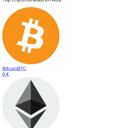
Bitcoin
BTC
0 €