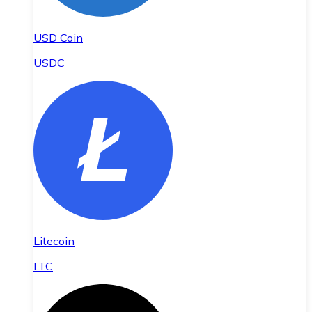
USD Coin
USDC
Litecoin
LTC