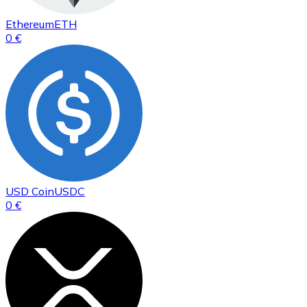
Ethereum
ETH
0 €
USD Coin
USDC
0 €