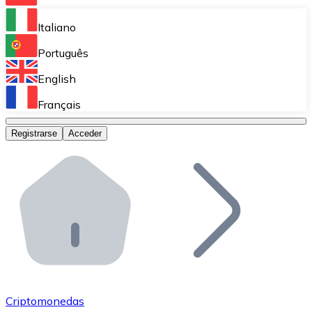
Bitnovo Ramp
Italiano
Integra nuestra solución en tu plataforma.
Português
Bitnovo Giftcards
English
Vende nuestras tarjetas regalo en tu negocio.
Français
Bitnovo OTC
Registrarse
Acceder
Realiza operaciones de gran volumen.
Bitnovo ATM
Integra un ATM Bitnovo en tu negocio y permite que t
Bitnovo API
Integra nuestra API en tu ecosistema.
Conviértete en Distribuidor
Únete a nuestra red de distribuidores.
Criptomonedas