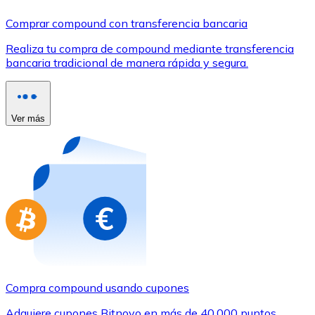
Comprar con Transferencia
Comprar compound con transferencia bancaria
Tarjeta de crédito / débito
Realiza tu compra de compound mediante transferencia
Utiliza tarjetas Visa y Mastercard para comprar criptom
bancaria tradicional de manera rápida y segura.
Comprar con tarjeta
Tienda - Tarjetas regalo
Ver más
Nuevo
Compra tarjetas regalo de tus marcas favoritas con cr
Ir a la tienda de tarjetas regalo
Compra compound usando cupones
Adquiere cupones Bitnovo en más de 40.000 puntos