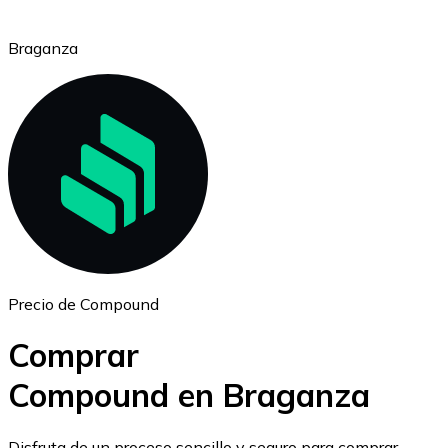
Braganza
Ethereum
ETH
Precio de Compound
Comprar
Compound en Braganza
USD Coin
Disfruta de un proceso sencillo y seguro para comprar,