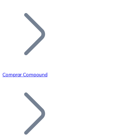
Listar Token
Añade tu proyecto a nuestro ecosistema.
Comprar Compound
Bitcoin
BTC