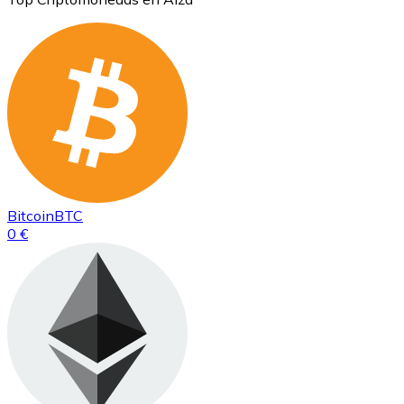
Bitcoin
BTC
0 €