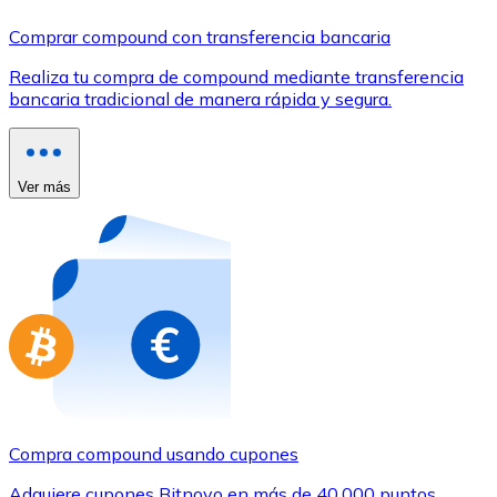
Comprar con Transferencia
Comprar compound con transferencia bancaria
Tarjeta de crédito / débito
Realiza tu compra de compound mediante transferencia
Utiliza tarjetas Visa y Mastercard para comprar criptom
bancaria tradicional de manera rápida y segura.
Comprar con tarjeta
Tienda - Tarjetas regalo
Ver más
Nuevo
Compra tarjetas regalo de tus marcas favoritas con cr
Ir a la tienda de tarjetas regalo
Compra compound usando cupones
Adquiere cupones Bitnovo en más de 40.000 puntos