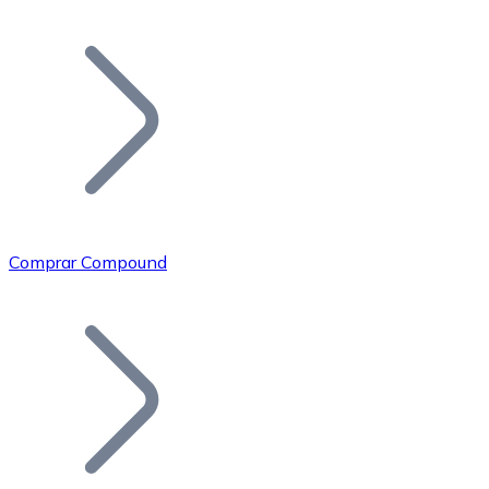
Listar Token
Añade tu proyecto a nuestro ecosistema.
Comprar Compound
Bitcoin
BTC