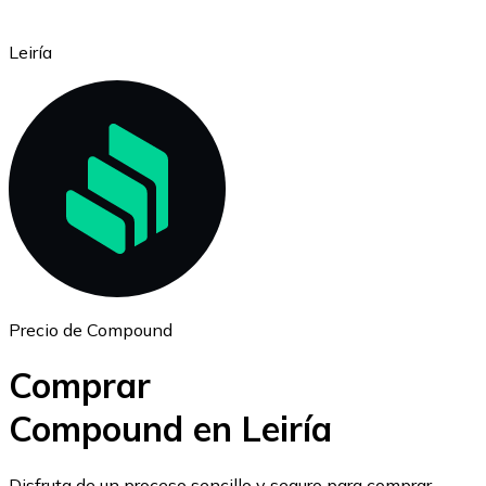
Leiría
Ethereum
ETH
Precio de Compound
Comprar
Compound en Leiría
USD Coin
Disfruta de un proceso sencillo y seguro para comprar,