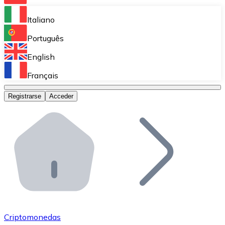
Bitnovo Ramp
Italiano
Integra nuestra solución en tu plataforma.
Português
Bitnovo Giftcards
English
Vende nuestras tarjetas regalo en tu negocio.
Français
Bitnovo OTC
Registrarse
Acceder
Realiza operaciones de gran volumen.
Bitnovo ATM
Integra un ATM Bitnovo en tu negocio y permite que t
Bitnovo API
Integra nuestra API en tu ecosistema.
Conviértete en Distribuidor
Únete a nuestra red de distribuidores.
Criptomonedas