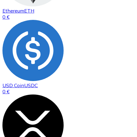
Ethereum
ETH
0 €
USD Coin
USDC
0 €