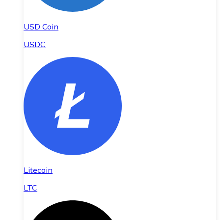
USD Coin
USDC
Litecoin
LTC