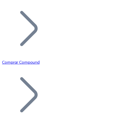
Listar Token
Añade tu proyecto a nuestro ecosistema.
Comprar Compound
Bitcoin
BTC