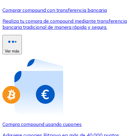
Comprar con Transferencia
Comprar compound con transferencia bancaria
Tarjeta de crédito / débito
Realiza tu compra de compound mediante transferencia
Utiliza tarjetas Visa y Mastercard para comprar criptom
bancaria tradicional de manera rápida y segura.
Comprar con tarjeta
Tienda - Tarjetas regalo
Ver más
Nuevo
Compra tarjetas regalo de tus marcas favoritas con cr
Ir a la tienda de tarjetas regalo
Compra compound usando cupones
Adquiere cupones Bitnovo en más de 40.000 puntos