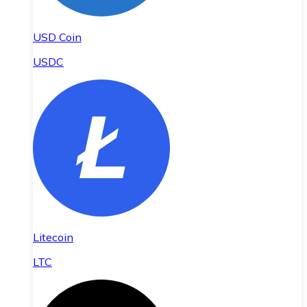
USD Coin
USDC
Litecoin
LTC