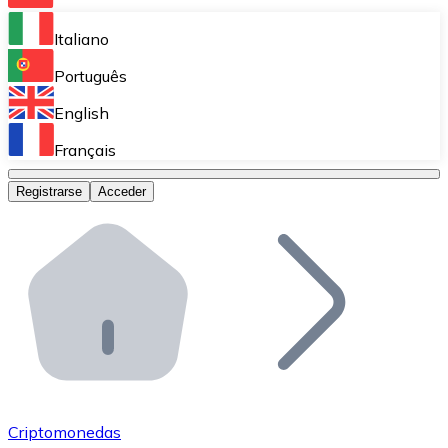
Bitnovo Ramp
Italiano
Integra nuestra solución en tu plataforma.
Português
Bitnovo Giftcards
English
Vende nuestras tarjetas regalo en tu negocio.
Français
Bitnovo OTC
Registrarse
Acceder
Realiza operaciones de gran volumen.
Bitnovo ATM
Integra un ATM Bitnovo en tu negocio y permite que t
Bitnovo API
Integra nuestra API en tu ecosistema.
Conviértete en Distribuidor
Únete a nuestra red de distribuidores.
Criptomonedas