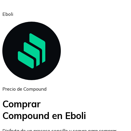
Eboli
Ethereum
ETH
Precio de Compound
Comprar
Compound en Eboli
USD Coin
Disfruta de un proceso sencillo y seguro para comprar,