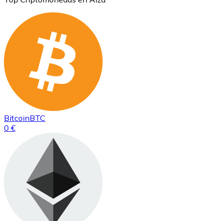
Bitcoin
BTC
0 €