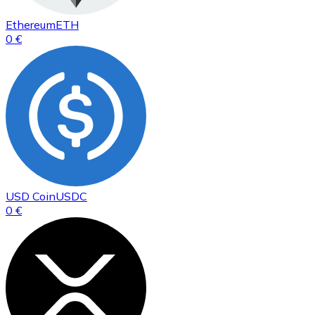
Ethereum
ETH
0 €
USD Coin
USDC
0 €