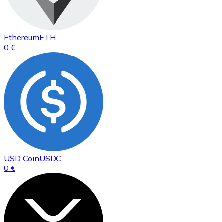
Ethereum
ETH
0 €
USD Coin
USDC
0 €