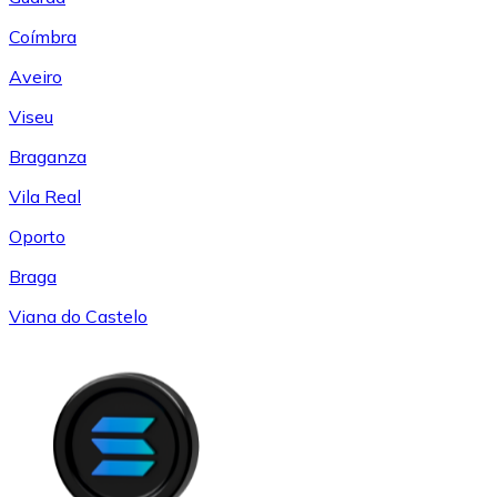
Coímbra
Aveiro
Viseu
Braganza
Vila Real
Oporto
Braga
Viana do Castelo