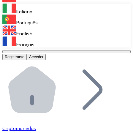
Bitnovo Ramp
Italiano
Integra nuestra solución en tu plataforma.
Português
Bitnovo Giftcards
English
Vende nuestras tarjetas regalo en tu negocio.
Français
Bitnovo OTC
Registrarse
Acceder
Realiza operaciones de gran volumen.
Bitnovo ATM
Integra un ATM Bitnovo en tu negocio y permite que t
Bitnovo API
Integra nuestra API en tu ecosistema.
Conviértete en Distribuidor
Únete a nuestra red de distribuidores.
Criptomonedas