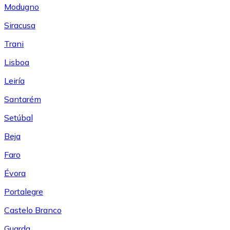
Modugno
Siracusa
Trani
Lisboa
Leiría
Santarém
Setúbal
Beja
Faro
Évora
Portalegre
Castelo Branco
Guarda