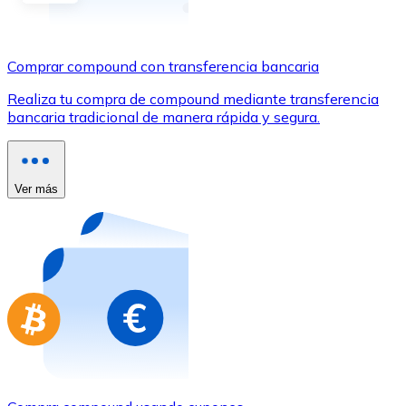
Comprar con Transferencia
Tarjeta de crédito / débito
Comprar compound con transferencia bancaria
Utiliza tarjetas Visa y Mastercard para comprar criptom
Realiza tu compra de compound mediante transferencia
Comprar con tarjeta
bancaria tradicional de manera rápida y segura.
Tienda - Tarjetas regalo
Nuevo
Ver más
Compra tarjetas regalo de tus marcas favoritas con cr
Ir a la tienda de tarjetas regalo