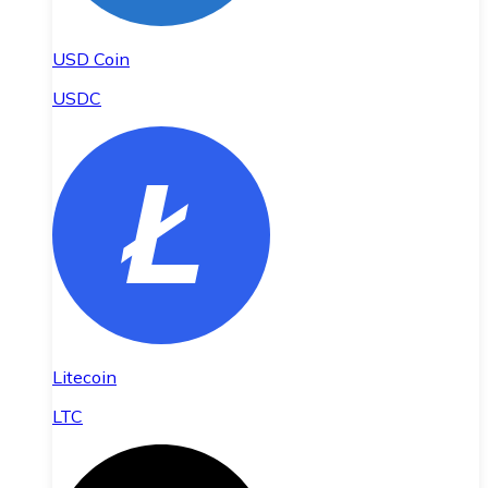
USD Coin
USDC
Litecoin
LTC