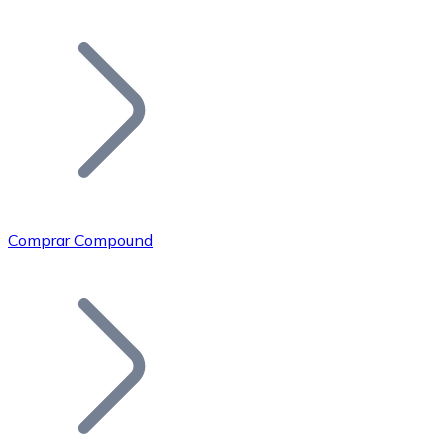
Listar Token
Añade tu proyecto a nuestro ecosistema.
Comprar Compound
Bitcoin
BTC