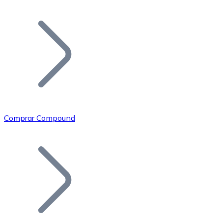
Listar Token
Añade tu proyecto a nuestro ecosistema.
Comprar Compound
Bitcoin
BTC