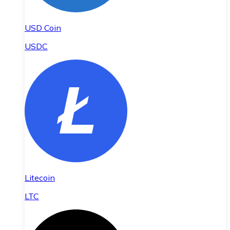
USD Coin
USDC
Litecoin
LTC