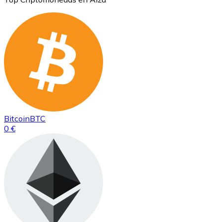
Bitcoin
BTC
0 €