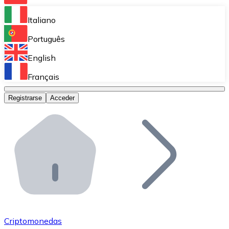
Bitnovo Ramp
Italiano
Integra nuestra solución en tu plataforma.
Português
Bitnovo Giftcards
English
Vende nuestras tarjetas regalo en tu negocio.
Français
Bitnovo OTC
Registrarse
Acceder
Realiza operaciones de gran volumen.
Bitnovo ATM
Integra un ATM Bitnovo en tu negocio y permite que t
Bitnovo API
Integra nuestra API en tu ecosistema.
Conviértete en Distribuidor
Únete a nuestra red de distribuidores.
Criptomonedas