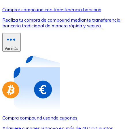
Comprar con Transferencia
Comprar compound con transferencia bancaria
Tarjeta de crédito / débito
Realiza tu compra de compound mediante transferencia
Utiliza tarjetas Visa y Mastercard para comprar criptom
bancaria tradicional de manera rápida y segura.
Comprar con tarjeta
Tienda - Tarjetas regalo
Ver más
Nuevo
Compra tarjetas regalo de tus marcas favoritas con cr
Ir a la tienda de tarjetas regalo
Compra compound usando cupones
Adquiere cupones Bitnovo en más de 40.000 puntos