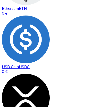
Ethereum
ETH
0 €
USD Coin
USDC
0 €