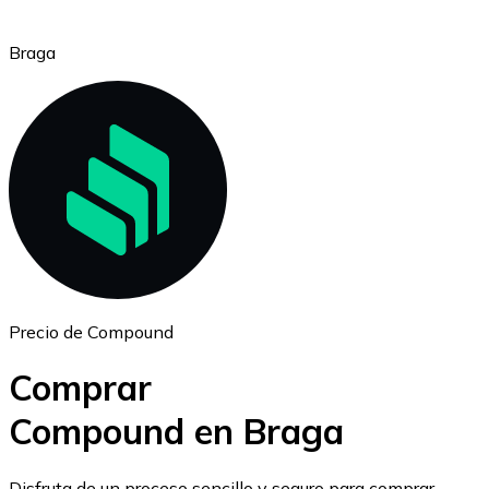
Braga
Ethereum
ETH
Precio de Compound
Comprar
Compound en Braga
USD Coin
Disfruta de un proceso sencillo y seguro para comprar,