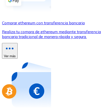
Comprar con Transferencia
Tarjeta de crédito / débito
Utiliza tarjetas Visa y Mastercard para comprar criptom
Comprar ethereum con transferencia bancaria
Comprar con tarjeta
Realiza tu compra de ethereum mediante transferencia
bancaria tradicional de manera rápida y segura.
Tienda - Tarjetas regalo
Nuevo
Compra tarjetas regalo de tus marcas favoritas con cr
Ver más
Ir a la tienda de tarjetas regalo