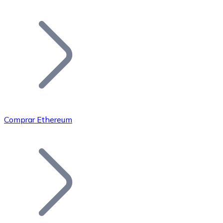
Listar Token
Añade tu proyecto a nuestro ecosistema.
Comprar Ethereum
Bitcoin
BTC