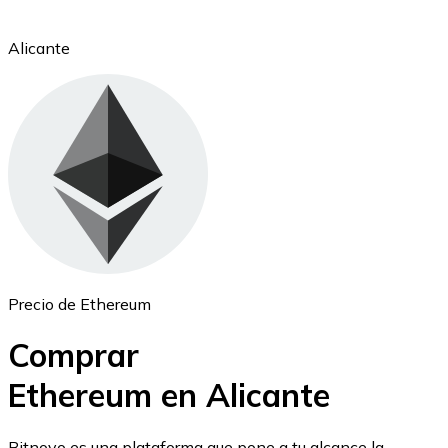
Alicante
Ethereum
ETH
Precio de Ethereum
Comprar
Ethereum en Alicante
USD Coin
Bitnovo es una plataforma que pone a tu alcance la