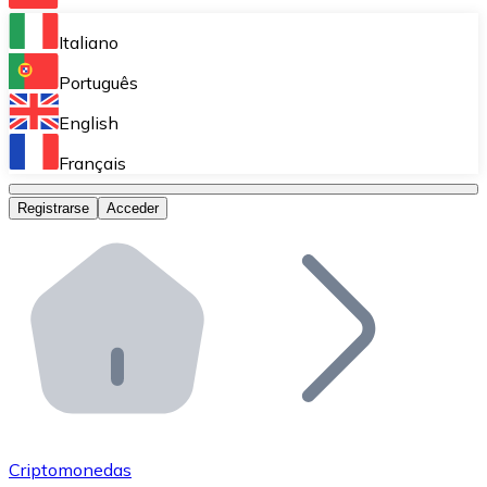
Bitnovo Ramp
Italiano
Integra nuestra solución en tu plataforma.
Português
Bitnovo Giftcards
English
Vende nuestras tarjetas regalo en tu negocio.
Français
Bitnovo OTC
Registrarse
Acceder
Realiza operaciones de gran volumen.
Bitnovo ATM
Integra un ATM Bitnovo en tu negocio y permite que t
Bitnovo API
Integra nuestra API en tu ecosistema.
Conviértete en Distribuidor
Únete a nuestra red de distribuidores.
Criptomonedas