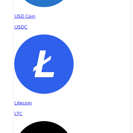
USD Coin
USDC
Litecoin
LTC