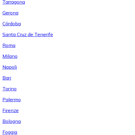
Tarragona
Gerona
Córdoba
Santa Cruz de Tenerife
Roma
Milano
Napoli
Bari
Torino
Palermo
Firenze
Bologna
Foggia