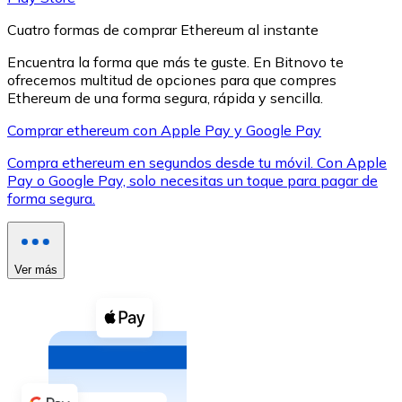
Cuatro formas de comprar Ethereum al instante
Encuentra la forma que más te guste. En Bitnovo te
ofrecemos multitud de opciones para que compres
Ethereum de una forma segura, rápida y sencilla.
XRP
Comprar ethereum con Apple Pay y Google Pay
XRP
Compra ethereum en segundos desde tu móvil. Con Apple
Pay o Google Pay, solo necesitas un toque para pagar de
forma segura.
Ver todo
Efectivo
Ver más
Compra criptomonedas con efectivo en tu tienda más 
Comprar con efectivo
Transferencia SEPA
Añade fondos a tu cuenta Bitnovo o realiza compras di