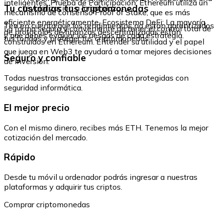
inteligentes. Prueba de Participación: Ethereum utiliza un
Tu custodias tus criptomonedas
revalorización a largo plazo.
mecanismo de consenso Proof of Stake, que es más
eficiente energéticamente. Ecosistema DeFi: La mayoría
Ten en cuenta que los rendimientos no están garantizados
La forma segura y conveniente de tener el control total de
de protocolos de finanzas descentralizadas están
y que debes evaluar los riesgos de cada estrategia.
tus fondos y proteger tus criptomonedas.
construidos en Ethereum. Entender su utilidad y el papel
que juega en Web3 te ayudará a tomar mejores decisiones
Seguro y confiable
de inversión.
Todas nuestras transacciones están protegidas con
seguridad informática.
El mejor precio
Con el mismo dinero, recibes más ETH. Tenemos la mejor
cotización del mercado.
Rápido
Desde tu móvil u ordenador podrás ingresar a nuestras
plataformas y adquirir tus criptos.
Comprar criptomonedas