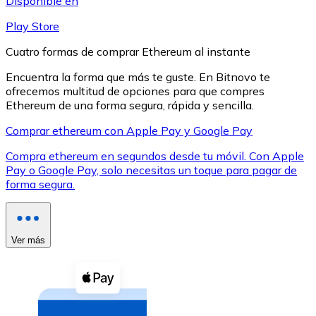
Disponible en
Play Store
Cuatro formas de comprar Ethereum al instante
Encuentra la forma que más te guste. En Bitnovo te
ofrecemos multitud de opciones para que compres
XRP
Ethereum de una forma segura, rápida y sencilla.
XRP
Comprar ethereum con Apple Pay y Google Pay
Compra ethereum en segundos desde tu móvil. Con Apple
Pay o Google Pay, solo necesitas un toque para pagar de
Ver todo
forma segura.
Efectivo
Compra criptomonedas con efectivo en tu tienda más 
Ver más
Comprar con efectivo
Transferencia SEPA
Añade fondos a tu cuenta Bitnovo o realiza compras di