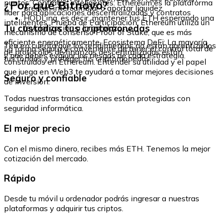
¿Por qué Bitnovo?
puntos: Contratos inteligentes: Ethereum es la plataforma
prestar, intercambiar o aportar liquidez.
líder para aplicaciones descentralizadas y contratos
HODLing, es decir, mantener tus ETH esperando una
inteligentes. Prueba de Participación: Ethereum utiliza un
Tu custodias tus criptomonedas
revalorización a largo plazo.
mecanismo de consenso Proof of Stake, que es más
eficiente energéticamente. Ecosistema DeFi: La mayoría
Ten en cuenta que los rendimientos no están garantizados
La forma segura y conveniente de tener el control total de
de protocolos de finanzas descentralizadas están
y que debes evaluar los riesgos de cada estrategia.
tus fondos y proteger tus criptomonedas.
construidos en Ethereum. Entender su utilidad y el papel
que juega en Web3 te ayudará a tomar mejores decisiones
Seguro y confiable
de inversión.
Todas nuestras transacciones están protegidas con
seguridad informática.
El mejor precio
Con el mismo dinero, recibes más ETH. Tenemos la mejor
cotización del mercado.
Rápido
Desde tu móvil u ordenador podrás ingresar a nuestras
plataformas y adquirir tus criptos.