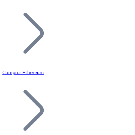
Listar Token
Añade tu proyecto a nuestro ecosistema.
Comprar Ethereum
Bitcoin
BTC