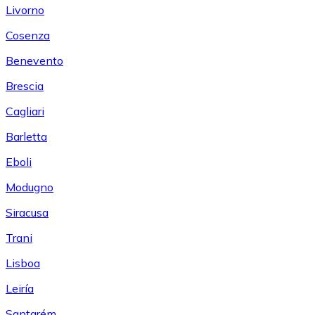
Livorno
Cosenza
Benevento
Brescia
Cagliari
Barletta
Eboli
Modugno
Siracusa
Trani
Lisboa
Leiría
Santarém