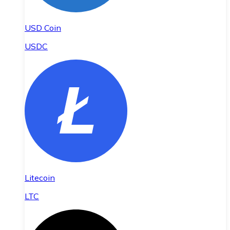
USD Coin
USDC
Litecoin
LTC