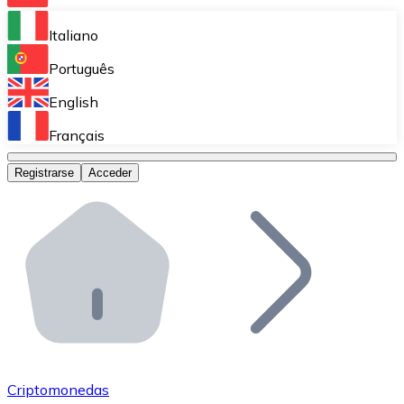
Bitnovo Ramp
Italiano
Integra nuestra solución en tu plataforma.
Português
Bitnovo Giftcards
English
Vende nuestras tarjetas regalo en tu negocio.
Français
Bitnovo OTC
Registrarse
Acceder
Realiza operaciones de gran volumen.
Bitnovo ATM
Integra un ATM Bitnovo en tu negocio y permite que t
Bitnovo API
Integra nuestra API en tu ecosistema.
Conviértete en Distribuidor
Únete a nuestra red de distribuidores.
Criptomonedas