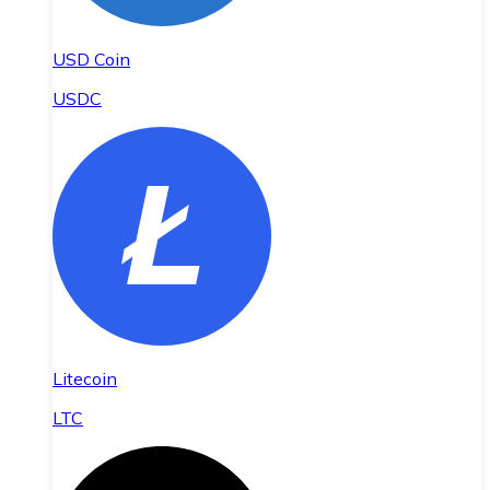
USD Coin
USDC
Litecoin
LTC