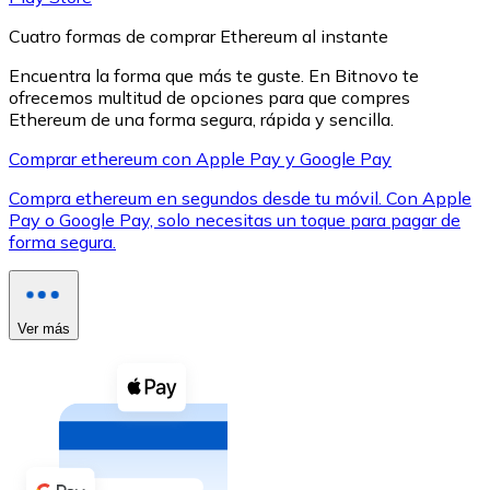
Cuatro formas de comprar Ethereum al instante
Encuentra la forma que más te guste. En Bitnovo te
ofrecemos multitud de opciones para que compres
Ethereum de una forma segura, rápida y sencilla.
XRP
Comprar ethereum con Apple Pay y Google Pay
XRP
Compra ethereum en segundos desde tu móvil. Con Apple
Pay o Google Pay, solo necesitas un toque para pagar de
forma segura.
Ver todo
Efectivo
Ver más
Compra criptomonedas con efectivo en tu tienda más 
Comprar con efectivo
Transferencia SEPA
Añade fondos a tu cuenta Bitnovo o realiza compras di