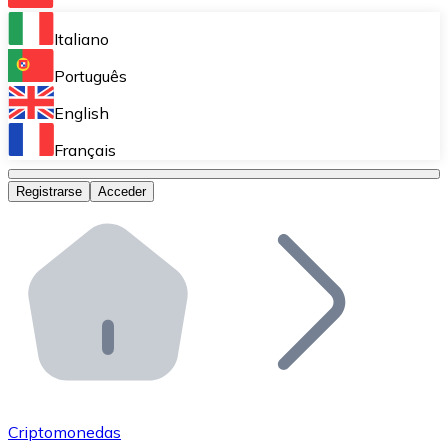
Bitnovo Ramp
Italiano
Integra nuestra solución en tu plataforma.
Português
Bitnovo Giftcards
English
Vende nuestras tarjetas regalo en tu negocio.
Français
Bitnovo OTC
Registrarse
Acceder
Realiza operaciones de gran volumen.
Bitnovo ATM
Integra un ATM Bitnovo en tu negocio y permite que t
Bitnovo API
Integra nuestra API en tu ecosistema.
Conviértete en Distribuidor
Únete a nuestra red de distribuidores.
Criptomonedas