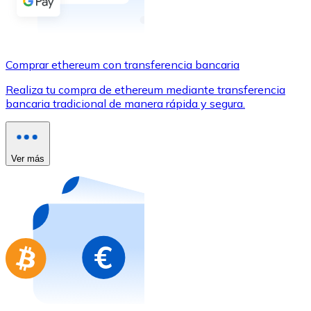
Comprar con Transferencia
Tarjeta de crédito / débito
Utiliza tarjetas Visa y Mastercard para comprar criptom
Comprar ethereum con transferencia bancaria
Comprar con tarjeta
Realiza tu compra de ethereum mediante transferencia
bancaria tradicional de manera rápida y segura.
Tienda - Tarjetas regalo
Nuevo
Compra tarjetas regalo de tus marcas favoritas con cr
Ver más
Ir a la tienda de tarjetas regalo