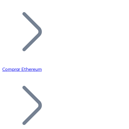
Listar Token
Añade tu proyecto a nuestro ecosistema.
Comprar Ethereum
Bitcoin
BTC