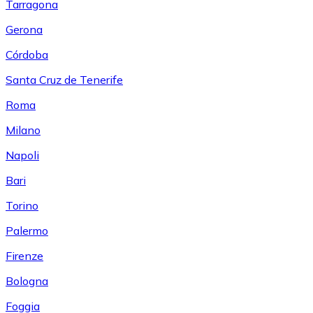
Tarragona
Gerona
Córdoba
Santa Cruz de Tenerife
Roma
Milano
Napoli
Bari
Torino
Palermo
Firenze
Bologna
Foggia