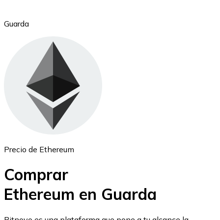
Guarda
Ethereum
ETH
Precio de Ethereum
Comprar
Ethereum en Guarda
USD Coin
Bitnovo es una plataforma que pone a tu alcance la