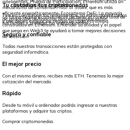
inteligentes. Prueba de Participación: Ethereum utiliza un
Tu custodias tus criptomonedas
revalorización a largo plazo.
mecanismo de consenso Proof of Stake, que es más
eficiente energéticamente. Ecosistema DeFi: La mayoría
Ten en cuenta que los rendimientos no están garantizados
La forma segura y conveniente de tener el control total de
de protocolos de finanzas descentralizadas están
y que debes evaluar los riesgos de cada estrategia.
tus fondos y proteger tus criptomonedas.
construidos en Ethereum. Entender su utilidad y el papel
que juega en Web3 te ayudará a tomar mejores decisiones
Seguro y confiable
de inversión.
Todas nuestras transacciones están protegidas con
seguridad informática.
El mejor precio
Con el mismo dinero, recibes más ETH. Tenemos la mejor
cotización del mercado.
Rápido
Desde tu móvil u ordenador podrás ingresar a nuestras
plataformas y adquirir tus criptos.
Comprar criptomonedas