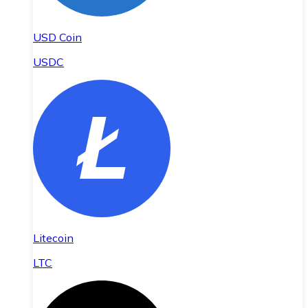
USD Coin
USDC
Litecoin
LTC