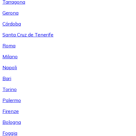
Tarragona
Gerona
Córdoba
Santa Cruz de Tenerife
Roma
Milano
Napoli
Bari
Torino
Palermo
Firenze
Bologna
Foggia