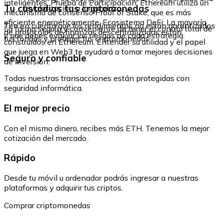
inteligentes. Prueba de Participación: Ethereum utiliza un
Tu custodias tus criptomonedas
revalorización a largo plazo.
mecanismo de consenso Proof of Stake, que es más
eficiente energéticamente. Ecosistema DeFi: La mayoría
Ten en cuenta que los rendimientos no están garantizados
La forma segura y conveniente de tener el control total de
de protocolos de finanzas descentralizadas están
y que debes evaluar los riesgos de cada estrategia.
tus fondos y proteger tus criptomonedas.
construidos en Ethereum. Entender su utilidad y el papel
que juega en Web3 te ayudará a tomar mejores decisiones
Seguro y confiable
de inversión.
Todas nuestras transacciones están protegidas con
seguridad informática.
El mejor precio
Con el mismo dinero, recibes más ETH. Tenemos la mejor
cotización del mercado.
Rápido
Desde tu móvil u ordenador podrás ingresar a nuestras
plataformas y adquirir tus criptos.
Comprar criptomonedas