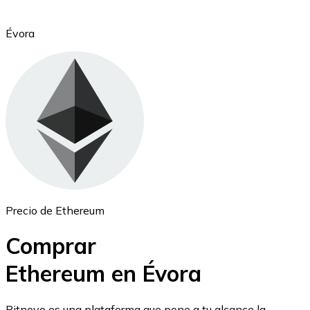
Évora
Ethereum
ETH
Precio de Ethereum
Comprar
Ethereum en Évora
USD Coin
Bitnovo es una plataforma que pone a tu alcance la