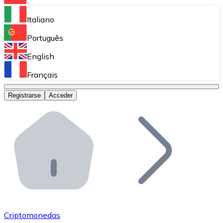
Bitnovo Ramp
Italiano
Integra nuestra solución en tu plataforma.
Português
Bitnovo Giftcards
English
Vende nuestras tarjetas regalo en tu negocio.
Français
Bitnovo OTC
Registrarse
Acceder
Realiza operaciones de gran volumen.
Bitnovo ATM
Integra un ATM Bitnovo en tu negocio y permite que t
Bitnovo API
Integra nuestra API en tu ecosistema.
Conviértete en Distribuidor
Únete a nuestra red de distribuidores.
Criptomonedas