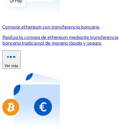
Comprar con Transferencia
Tarjeta de crédito / débito
Utiliza tarjetas Visa y Mastercard para comprar criptom
Comprar ethereum con transferencia bancaria
Comprar con tarjeta
Realiza tu compra de ethereum mediante transferencia
bancaria tradicional de manera rápida y segura.
Tienda - Tarjetas regalo
Nuevo
Compra tarjetas regalo de tus marcas favoritas con cr
Ver más
Ir a la tienda de tarjetas regalo