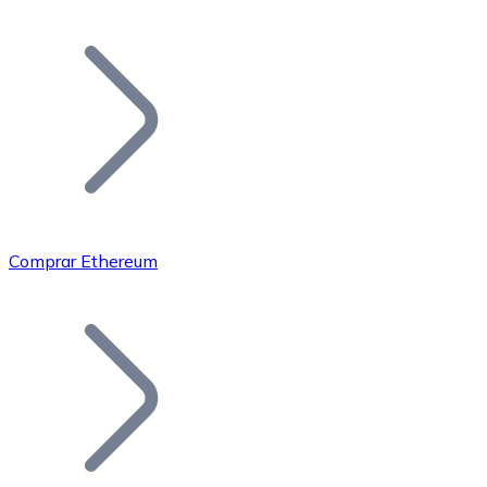
Listar Token
Añade tu proyecto a nuestro ecosistema.
Comprar Ethereum
Bitcoin
BTC