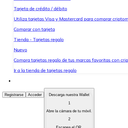
Tarjeta de crédito / débito
Utiliza tarjetas Visa y Mastercard para comprar criptom
Comprar con tarjeta
Tienda - Tarjetas regalo
Nuevo
Compra tarjetas regalo de tus marcas favoritas con cr
Ir a la tienda de tarjetas regalo
Comprar Criptomonedas
Registrarse
Acceder
Descarga nuestra Wallet
1
Compra criptomonedas con diferentes métodos de pag
Abre la cámara de tu móvil.
Vender Criptomonedas
2
Vende tus criptomonedas de forma rápida y segura.
Escanea el QR.