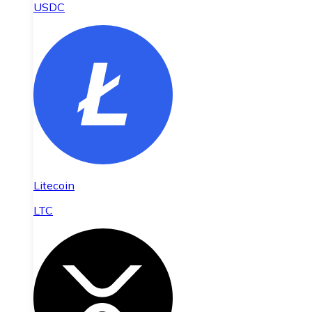
USDC
Litecoin
LTC