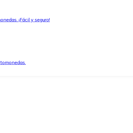
onedas. ¡Fácil y seguro!
iptomonedas.
o.