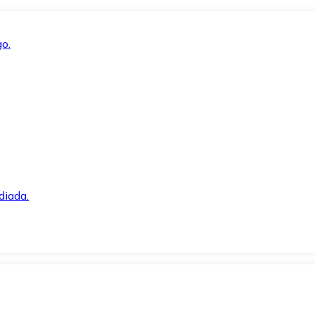
o.
diada.