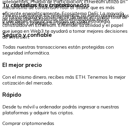
inteligentes. Prueba de Participación: Ethereum utiliza un
Tu custodias tus criptomonedas
revalorización a largo plazo.
mecanismo de consenso Proof of Stake, que es más
eficiente energéticamente. Ecosistema DeFi: La mayoría
Ten en cuenta que los rendimientos no están garantizados
La forma segura y conveniente de tener el control total de
de protocolos de finanzas descentralizadas están
y que debes evaluar los riesgos de cada estrategia.
tus fondos y proteger tus criptomonedas.
construidos en Ethereum. Entender su utilidad y el papel
que juega en Web3 te ayudará a tomar mejores decisiones
Seguro y confiable
de inversión.
Todas nuestras transacciones están protegidas con
seguridad informática.
El mejor precio
Con el mismo dinero, recibes más ETH. Tenemos la mejor
cotización del mercado.
Rápido
Desde tu móvil u ordenador podrás ingresar a nuestras
plataformas y adquirir tus criptos.
Comprar criptomonedas