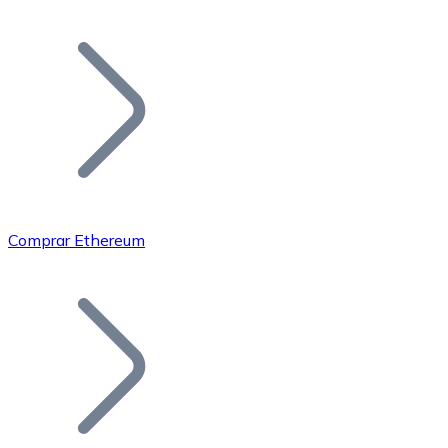
Listar Token
Añade tu proyecto a nuestro ecosistema.
Comprar Ethereum
Bitcoin
BTC