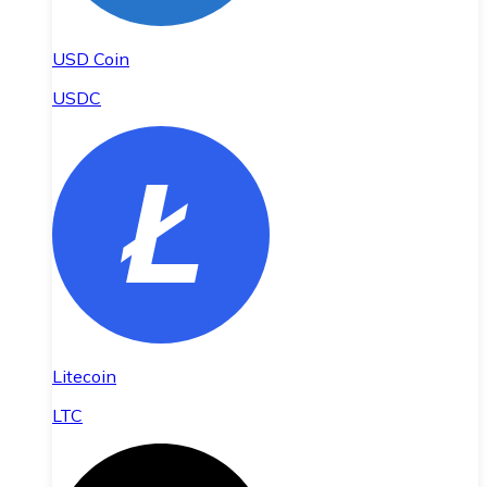
USD Coin
USDC
Litecoin
LTC