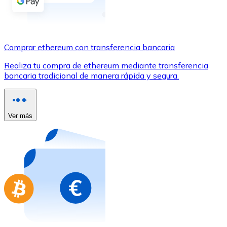
Comprar con Transferencia
Tarjeta de crédito / débito
Utiliza tarjetas Visa y Mastercard para comprar criptom
Comprar ethereum con transferencia bancaria
Comprar con tarjeta
Realiza tu compra de ethereum mediante transferencia
bancaria tradicional de manera rápida y segura.
Tienda - Tarjetas regalo
Nuevo
Compra tarjetas regalo de tus marcas favoritas con cr
Ver más
Ir a la tienda de tarjetas regalo