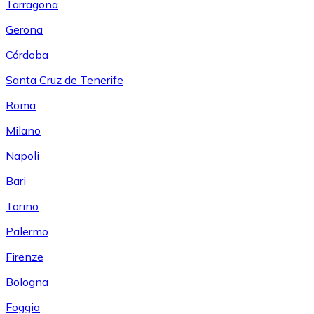
Tarragona
Gerona
Córdoba
Santa Cruz de Tenerife
Roma
Milano
Napoli
Bari
Torino
Palermo
Firenze
Bologna
Foggia