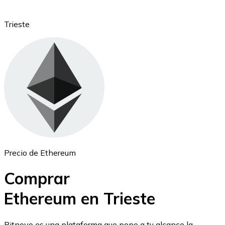
Trieste
Ethereum
ETH
Precio de Ethereum
Comprar
Ethereum en Trieste
USD Coin
Bitnovo es una plataforma que pone a tu alcance la