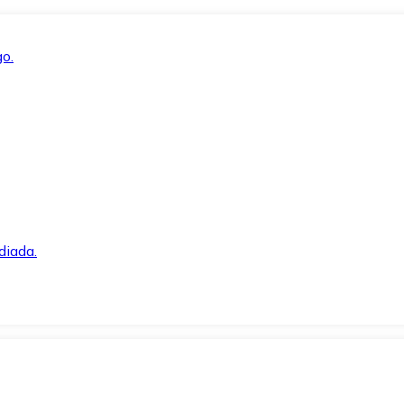
o.
diada.