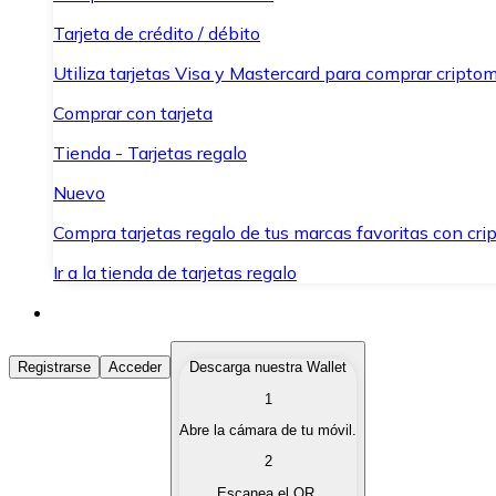
Tarjeta de crédito / débito
Utiliza tarjetas Visa y Mastercard para comprar criptom
Comprar con tarjeta
Tienda - Tarjetas regalo
Nuevo
Compra tarjetas regalo de tus marcas favoritas con cr
Ir a la tienda de tarjetas regalo
Comprar Criptomonedas
Registrarse
Acceder
Descarga nuestra Wallet
1
Compra criptomonedas con diferentes métodos de pag
Abre la cámara de tu móvil.
Vender Criptomonedas
2
Vende tus criptomonedas de forma rápida y segura.
Escanea el QR.