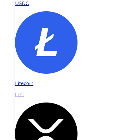
USDC
Litecoin
LTC