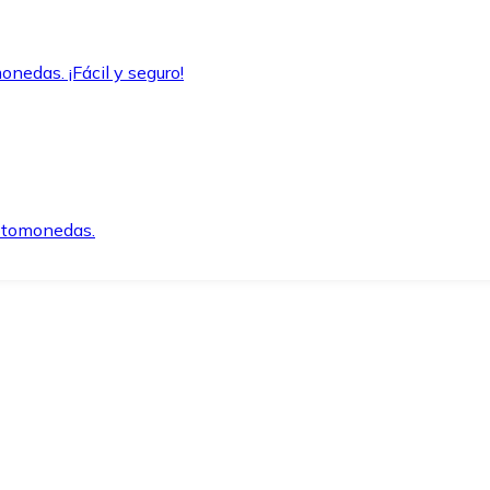
onedas. ¡Fácil y seguro!
iptomonedas.
o.