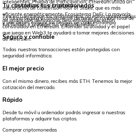
inteligentes. Prueba de Participación: Ethereum utiliza un
Tu custodias tus criptomonedas
revalorización a largo plazo.
mecanismo de consenso Proof of Stake, que es más
eficiente energéticamente. Ecosistema DeFi: La mayoría
Ten en cuenta que los rendimientos no están garantizados
La forma segura y conveniente de tener el control total de
de protocolos de finanzas descentralizadas están
y que debes evaluar los riesgos de cada estrategia.
tus fondos y proteger tus criptomonedas.
construidos en Ethereum. Entender su utilidad y el papel
que juega en Web3 te ayudará a tomar mejores decisiones
Seguro y confiable
de inversión.
Todas nuestras transacciones están protegidas con
seguridad informática.
El mejor precio
Con el mismo dinero, recibes más ETH. Tenemos la mejor
cotización del mercado.
Rápido
Desde tu móvil u ordenador podrás ingresar a nuestras
plataformas y adquirir tus criptos.
Comprar criptomonedas