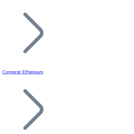
Listar Token
Añade tu proyecto a nuestro ecosistema.
Comprar Ethereum
Bitcoin
BTC