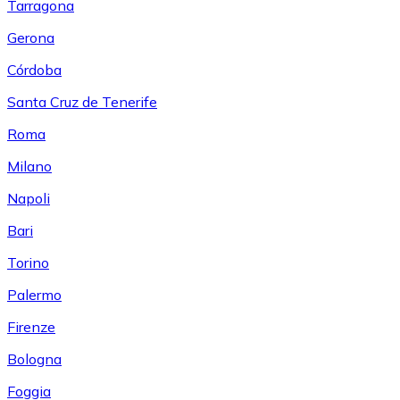
Tarragona
Gerona
Córdoba
Santa Cruz de Tenerife
Roma
Milano
Napoli
Bari
Torino
Palermo
Firenze
Bologna
Foggia