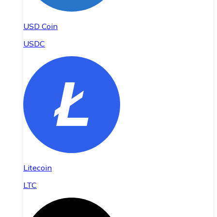
USD Coin
USDC
Litecoin
LTC