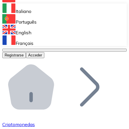
Bitnovo Ramp
Italiano
Integra nuestra solución en tu plataforma.
Português
Bitnovo Giftcards
English
Vende nuestras tarjetas regalo en tu negocio.
Français
Bitnovo OTC
Registrarse
Acceder
Realiza operaciones de gran volumen.
Bitnovo ATM
Integra un ATM Bitnovo en tu negocio y permite que t
Bitnovo API
Integra nuestra API en tu ecosistema.
Conviértete en Distribuidor
Únete a nuestra red de distribuidores.
Criptomonedas