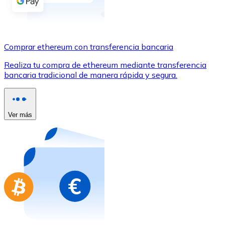
Comprar con Transferencia
Tarjeta de crédito / débito
Utiliza tarjetas Visa y Mastercard para comprar criptom
Comprar ethereum con transferencia bancaria
Comprar con tarjeta
Realiza tu compra de ethereum mediante transferencia
bancaria tradicional de manera rápida y segura.
Tienda - Tarjetas regalo
Nuevo
Compra tarjetas regalo de tus marcas favoritas con cr
Ver más
Ir a la tienda de tarjetas regalo