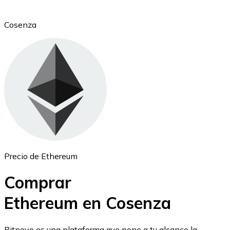
Cosenza
Ethereum
ETH
Precio de Ethereum
Comprar
Ethereum en Cosenza
USD Coin
Bitnovo es una plataforma que pone a tu alcance la