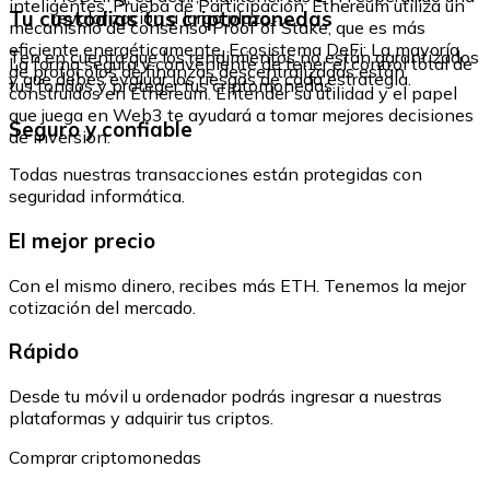
inteligentes. Prueba de Participación: Ethereum utiliza un
Tu custodias tus criptomonedas
revalorización a largo plazo.
mecanismo de consenso Proof of Stake, que es más
eficiente energéticamente. Ecosistema DeFi: La mayoría
Ten en cuenta que los rendimientos no están garantizados
La forma segura y conveniente de tener el control total de
de protocolos de finanzas descentralizadas están
y que debes evaluar los riesgos de cada estrategia.
tus fondos y proteger tus criptomonedas.
construidos en Ethereum. Entender su utilidad y el papel
que juega en Web3 te ayudará a tomar mejores decisiones
Seguro y confiable
de inversión.
Todas nuestras transacciones están protegidas con
seguridad informática.
El mejor precio
Con el mismo dinero, recibes más ETH. Tenemos la mejor
cotización del mercado.
Rápido
Desde tu móvil u ordenador podrás ingresar a nuestras
plataformas y adquirir tus criptos.
Comprar criptomonedas