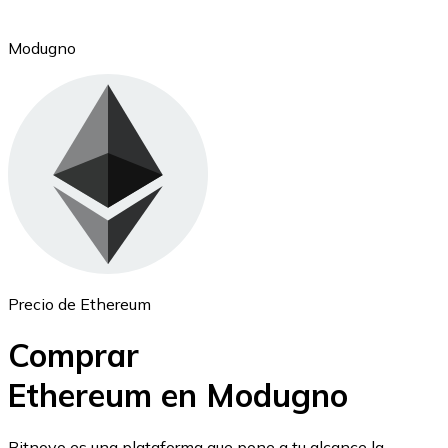
Modugno
Ethereum
ETH
Precio de Ethereum
Comprar
Ethereum en Modugno
USD Coin
Bitnovo es una plataforma que pone a tu alcance la