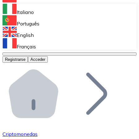
Bitnovo Ramp
Italiano
Integra nuestra solución en tu plataforma.
Português
Bitnovo Giftcards
English
Vende nuestras tarjetas regalo en tu negocio.
Français
Bitnovo OTC
Registrarse
Acceder
Realiza operaciones de gran volumen.
Bitnovo ATM
Integra un ATM Bitnovo en tu negocio y permite que t
Bitnovo API
Integra nuestra API en tu ecosistema.
Conviértete en Distribuidor
Únete a nuestra red de distribuidores.
Criptomonedas