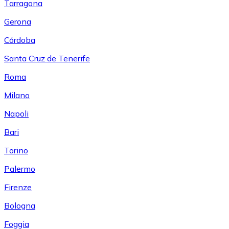
Tarragona
Gerona
Córdoba
Santa Cruz de Tenerife
Roma
Milano
Napoli
Bari
Torino
Palermo
Firenze
Bologna
Foggia