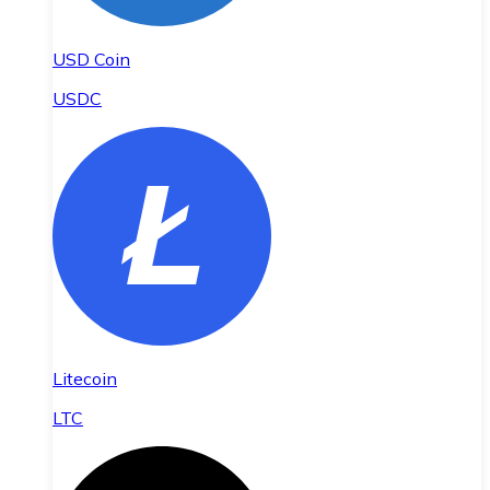
USD Coin
USDC
Litecoin
LTC