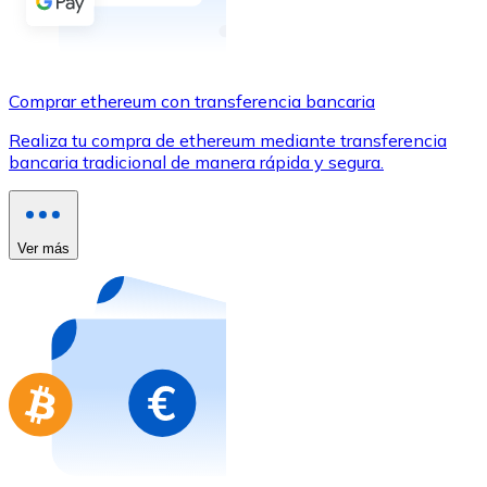
Comprar con Transferencia
Tarjeta de crédito / débito
Utiliza tarjetas Visa y Mastercard para comprar criptom
Comprar ethereum con transferencia bancaria
Comprar con tarjeta
Realiza tu compra de ethereum mediante transferencia
bancaria tradicional de manera rápida y segura.
Tienda - Tarjetas regalo
Nuevo
Compra tarjetas regalo de tus marcas favoritas con cr
Ver más
Ir a la tienda de tarjetas regalo