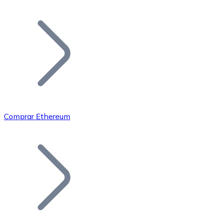
Listar Token
Añade tu proyecto a nuestro ecosistema.
Comprar Ethereum
Bitcoin
BTC