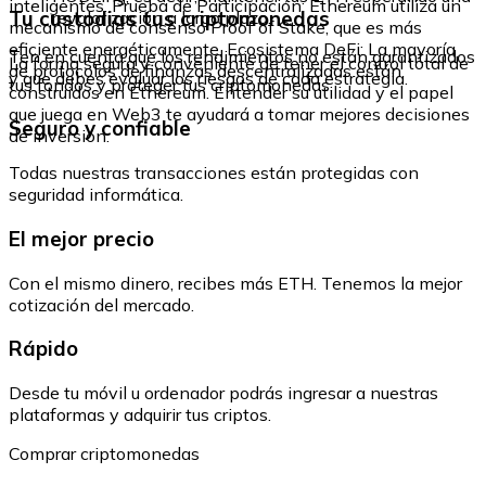
inteligentes. Prueba de Participación: Ethereum utiliza un
Tu custodias tus criptomonedas
revalorización a largo plazo.
mecanismo de consenso Proof of Stake, que es más
eficiente energéticamente. Ecosistema DeFi: La mayoría
Ten en cuenta que los rendimientos no están garantizados
La forma segura y conveniente de tener el control total de
de protocolos de finanzas descentralizadas están
y que debes evaluar los riesgos de cada estrategia.
tus fondos y proteger tus criptomonedas.
construidos en Ethereum. Entender su utilidad y el papel
que juega en Web3 te ayudará a tomar mejores decisiones
Seguro y confiable
de inversión.
Todas nuestras transacciones están protegidas con
seguridad informática.
El mejor precio
Con el mismo dinero, recibes más ETH. Tenemos la mejor
cotización del mercado.
Rápido
Desde tu móvil u ordenador podrás ingresar a nuestras
plataformas y adquirir tus criptos.
Comprar criptomonedas