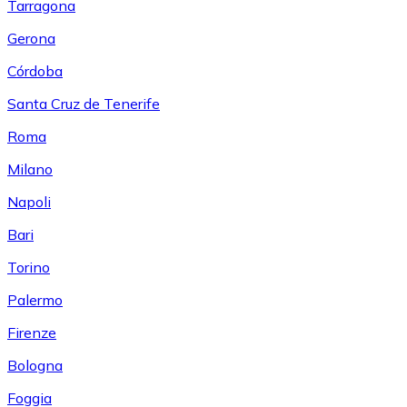
Tarragona
Gerona
Córdoba
Santa Cruz de Tenerife
Roma
Milano
Napoli
Bari
Torino
Palermo
Firenze
Bologna
Foggia