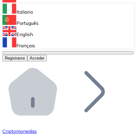
Bitnovo Ramp
Italiano
Integra nuestra solución en tu plataforma.
Português
Bitnovo Giftcards
English
Vende nuestras tarjetas regalo en tu negocio.
Français
Bitnovo OTC
Registrarse
Acceder
Realiza operaciones de gran volumen.
Bitnovo ATM
Integra un ATM Bitnovo en tu negocio y permite que t
Bitnovo API
Integra nuestra API en tu ecosistema.
Conviértete en Distribuidor
Únete a nuestra red de distribuidores.
Criptomonedas