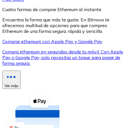
Cuatro formas de comprar Ethereum al instante
Encuentra la forma que más te guste. En Bitnovo te
ofrecemos multitud de opciones para que compres
Ethereum de una forma segura, rápida y sencilla.
XRP
Comprar ethereum con Apple Pay y Google Pay
XRP
Compra ethereum en segundos desde tu móvil. Con Apple
Pay o Google Pay, solo necesitas un toque para pagar de
forma segura.
Ver todo
Efectivo
Ver más
Compra criptomonedas con efectivo en tu tienda más 
Comprar con efectivo
Transferencia SEPA
Añade fondos a tu cuenta Bitnovo o realiza compras di