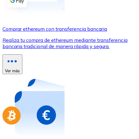
Comprar con Transferencia
Tarjeta de crédito / débito
Utiliza tarjetas Visa y Mastercard para comprar criptom
Comprar ethereum con transferencia bancaria
Comprar con tarjeta
Realiza tu compra de ethereum mediante transferencia
bancaria tradicional de manera rápida y segura.
Tienda - Tarjetas regalo
Nuevo
Compra tarjetas regalo de tus marcas favoritas con cr
Ver más
Ir a la tienda de tarjetas regalo