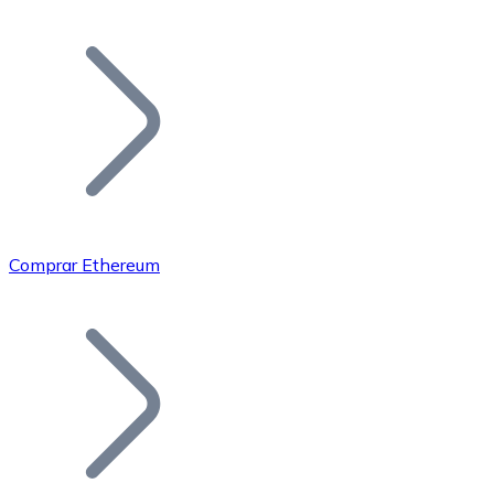
Listar Token
Añade tu proyecto a nuestro ecosistema.
Comprar Ethereum
Bitcoin
BTC