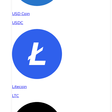
USD Coin
USDC
Litecoin
LTC