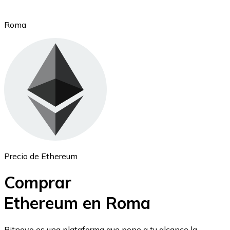
Roma
Ethereum
ETH
Precio de Ethereum
Comprar
Ethereum en Roma
USD Coin
Bitnovo es una plataforma que pone a tu alcance la