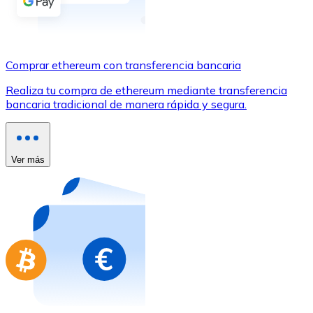
Comprar con Transferencia
Tarjeta de crédito / débito
Utiliza tarjetas Visa y Mastercard para comprar criptom
Comprar ethereum con transferencia bancaria
Comprar con tarjeta
Realiza tu compra de ethereum mediante transferencia
bancaria tradicional de manera rápida y segura.
Tienda - Tarjetas regalo
Nuevo
Compra tarjetas regalo de tus marcas favoritas con cr
Ver más
Ir a la tienda de tarjetas regalo