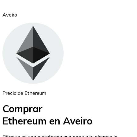
Aveiro
Ethereum
ETH
Precio de Ethereum
Comprar
Ethereum en Aveiro
USD Coin
Bitnovo es una plataforma que pone a tu alcance la