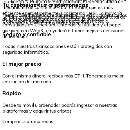
inteligentes. Prueba de Participación: Ethereum utiliza un
Tu custodias tus criptomonedas
revalorización a largo plazo.
mecanismo de consenso Proof of Stake, que es más
eficiente energéticamente. Ecosistema DeFi: La mayoría
Ten en cuenta que los rendimientos no están garantizados
La forma segura y conveniente de tener el control total de
de protocolos de finanzas descentralizadas están
y que debes evaluar los riesgos de cada estrategia.
tus fondos y proteger tus criptomonedas.
construidos en Ethereum. Entender su utilidad y el papel
que juega en Web3 te ayudará a tomar mejores decisiones
Seguro y confiable
de inversión.
Todas nuestras transacciones están protegidas con
seguridad informática.
El mejor precio
Con el mismo dinero, recibes más ETH. Tenemos la mejor
cotización del mercado.
Rápido
Desde tu móvil u ordenador podrás ingresar a nuestras
plataformas y adquirir tus criptos.
Comprar criptomonedas