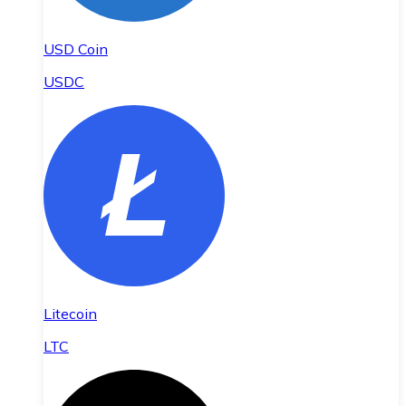
USD Coin
USDC
Litecoin
LTC