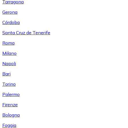
Tarragona
Gerona
Córdoba
Santa Cruz de Tenerife
Roma
Milano
Napoli
Bari
Torino
Palermo
Firenze
Bologna
Foggia