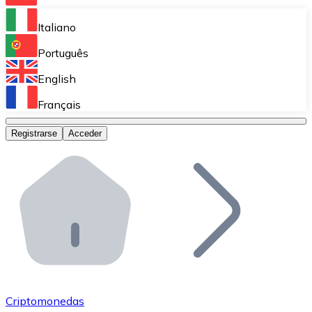
Bitnovo Ramp
Italiano
Integra nuestra solución en tu plataforma.
Português
Bitnovo Giftcards
English
Vende nuestras tarjetas regalo en tu negocio.
Français
Bitnovo OTC
Registrarse
Acceder
Realiza operaciones de gran volumen.
Bitnovo ATM
Integra un ATM Bitnovo en tu negocio y permite que t
Bitnovo API
Integra nuestra API en tu ecosistema.
Conviértete en Distribuidor
Únete a nuestra red de distribuidores.
Criptomonedas