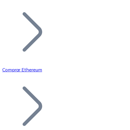
Listar Token
Añade tu proyecto a nuestro ecosistema.
Comprar Ethereum
Bitcoin
BTC