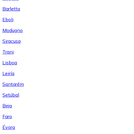
Barletta
Eboli
Modugno
Siracusa
Trani
Lisboa
Leiría
Santarém
Setúbal
Beja
Faro
Évora