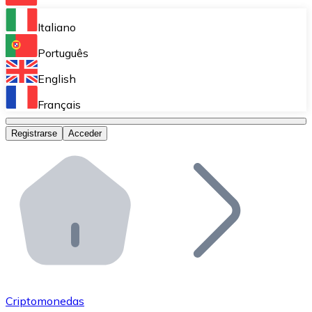
Bitnovo Ramp
Italiano
Integra nuestra solución en tu plataforma.
Português
Bitnovo Giftcards
English
Vende nuestras tarjetas regalo en tu negocio.
Français
Bitnovo OTC
Registrarse
Acceder
Realiza operaciones de gran volumen.
Bitnovo ATM
Integra un ATM Bitnovo en tu negocio y permite que t
Bitnovo API
Integra nuestra API en tu ecosistema.
Conviértete en Distribuidor
Únete a nuestra red de distribuidores.
Criptomonedas