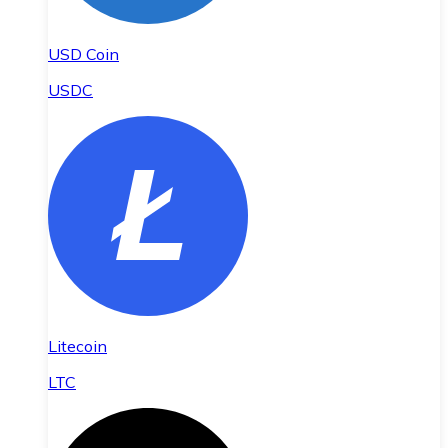
USD Coin
USDC
Litecoin
LTC