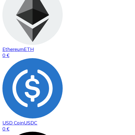
Ethereum
ETH
0 €
USD Coin
USDC
0 €