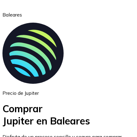
Baleares
Ethereum
ETH
Precio de Jupiter
Comprar
Jupiter en Baleares
USD Coin
Disfruta de un proceso sencillo y seguro para comprar,