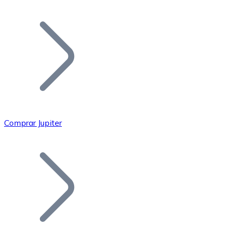
Listar Token
Añade tu proyecto a nuestro ecosistema.
Comprar Jupiter
Bitcoin
BTC