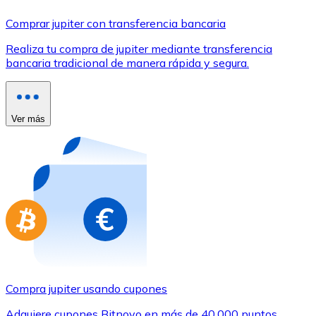
Comprar con Transferencia
Comprar jupiter con transferencia bancaria
Tarjeta de crédito / débito
Realiza tu compra de jupiter mediante transferencia
Utiliza tarjetas Visa y Mastercard para comprar criptom
bancaria tradicional de manera rápida y segura.
Comprar con tarjeta
Tienda - Tarjetas regalo
Ver más
Nuevo
Compra tarjetas regalo de tus marcas favoritas con cr
Ir a la tienda de tarjetas regalo
Compra jupiter usando cupones
Adquiere cupones Bitnovo en más de 40.000 puntos