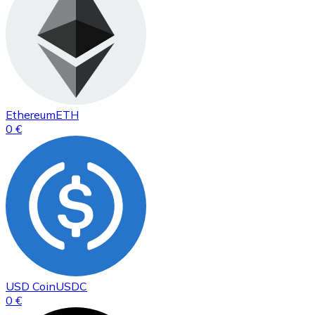
Ethereum
ETH
0 €
USD Coin
USDC
0 €