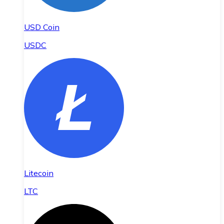
USD Coin
USDC
Litecoin
LTC