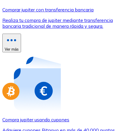
Comprar con Transferencia
Comprar jupiter con transferencia bancaria
Tarjeta de crédito / débito
Realiza tu compra de jupiter mediante transferencia
Utiliza tarjetas Visa y Mastercard para comprar criptom
bancaria tradicional de manera rápida y segura.
Comprar con tarjeta
Tienda - Tarjetas regalo
Ver más
Nuevo
Compra tarjetas regalo de tus marcas favoritas con cr
Ir a la tienda de tarjetas regalo
Compra jupiter usando cupones
Adquiere cupones Bitnovo en más de 40.000 puntos