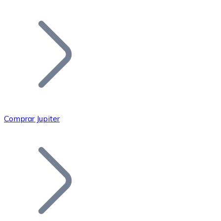
Listar Token
Añade tu proyecto a nuestro ecosistema.
Comprar Jupiter
Bitcoin
BTC