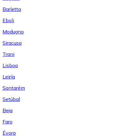
Barletta
Eboli
Modugno
Siracusa
Trani
Lisboa
Leiría
Santarém
Setúbal
Beja
Faro
Évora