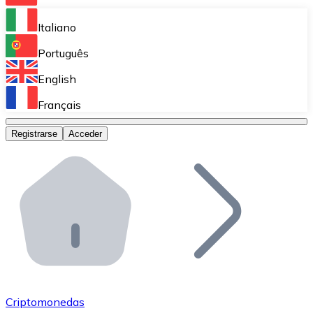
Bitnovo Ramp
Italiano
Integra nuestra solución en tu plataforma.
Português
Bitnovo Giftcards
English
Vende nuestras tarjetas regalo en tu negocio.
Français
Bitnovo OTC
Registrarse
Acceder
Realiza operaciones de gran volumen.
Bitnovo ATM
Integra un ATM Bitnovo en tu negocio y permite que t
Bitnovo API
Integra nuestra API en tu ecosistema.
Conviértete en Distribuidor
Únete a nuestra red de distribuidores.
Criptomonedas