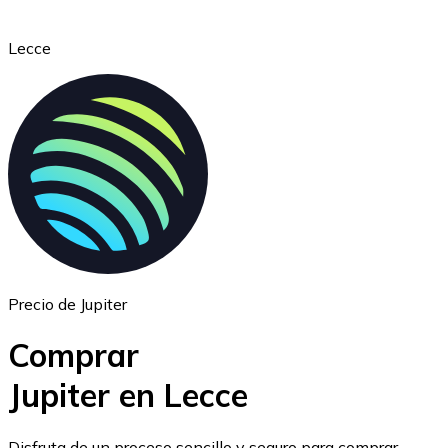
Lecce
Ethereum
ETH
Precio de Jupiter
Comprar
Jupiter en Lecce
USD Coin
Disfruta de un proceso sencillo y seguro para comprar,