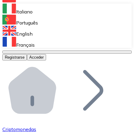
Bitnovo Ramp
Italiano
Integra nuestra solución en tu plataforma.
Português
Bitnovo Giftcards
English
Vende nuestras tarjetas regalo en tu negocio.
Français
Bitnovo OTC
Registrarse
Acceder
Realiza operaciones de gran volumen.
Bitnovo ATM
Integra un ATM Bitnovo en tu negocio y permite que t
Bitnovo API
Integra nuestra API en tu ecosistema.
Conviértete en Distribuidor
Únete a nuestra red de distribuidores.
Criptomonedas