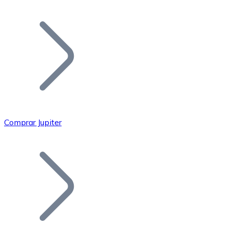
Listar Token
Añade tu proyecto a nuestro ecosistema.
Comprar Jupiter
Bitcoin
BTC