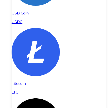
USD Coin
USDC
Litecoin
LTC