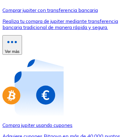
Comprar con Transferencia
Comprar jupiter con transferencia bancaria
Tarjeta de crédito / débito
Realiza tu compra de jupiter mediante transferencia
Utiliza tarjetas Visa y Mastercard para comprar criptom
bancaria tradicional de manera rápida y segura.
Comprar con tarjeta
Tienda - Tarjetas regalo
Ver más
Nuevo
Compra tarjetas regalo de tus marcas favoritas con cr
Ir a la tienda de tarjetas regalo
Compra jupiter usando cupones
Adquiere cupones Bitnovo en más de 40.000 puntos