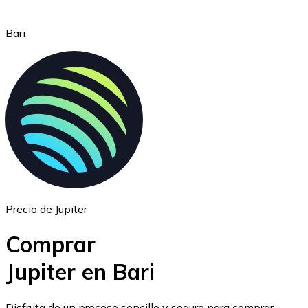
Bari
Ethereum
ETH
Precio de Jupiter
Comprar
Jupiter en Bari
USD Coin
Disfruta de un proceso sencillo y seguro para comprar,