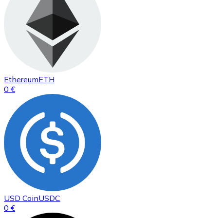
Ethereum
ETH
0 €
USD Coin
USDC
0 €