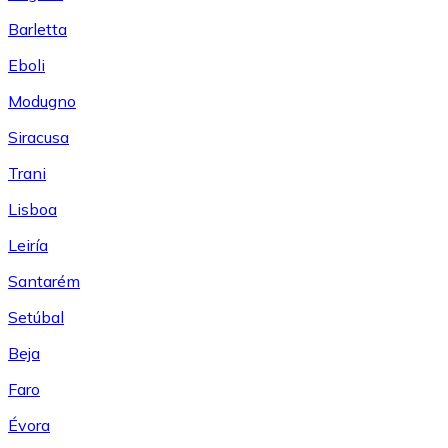
Barletta
Eboli
Modugno
Siracusa
Trani
Lisboa
Leiría
Santarém
Setúbal
Beja
Faro
Évora