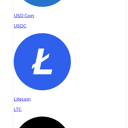
USD Coin
USDC
Litecoin
LTC