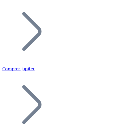
Listar Token
Añade tu proyecto a nuestro ecosistema.
Comprar Jupiter
Bitcoin
BTC