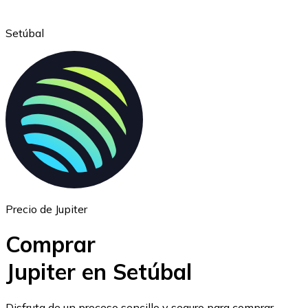
Setúbal
Ethereum
ETH
Precio de Jupiter
Comprar
Jupiter en Setúbal
USD Coin
Disfruta de un proceso sencillo y seguro para comprar,