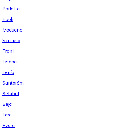
Barletta
Eboli
Modugno
Siracusa
Trani
Lisboa
Leiría
Santarém
Setúbal
Beja
Faro
Évora