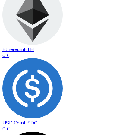
Ethereum
ETH
0 €
USD Coin
USDC
0 €