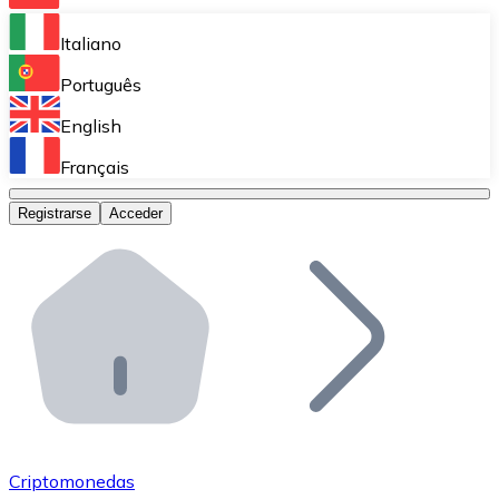
Bitnovo Ramp
Italiano
Integra nuestra solución en tu plataforma.
Português
Bitnovo Giftcards
English
Vende nuestras tarjetas regalo en tu negocio.
Français
Bitnovo OTC
Registrarse
Acceder
Realiza operaciones de gran volumen.
Bitnovo ATM
Integra un ATM Bitnovo en tu negocio y permite que t
Bitnovo API
Integra nuestra API en tu ecosistema.
Conviértete en Distribuidor
Únete a nuestra red de distribuidores.
Criptomonedas