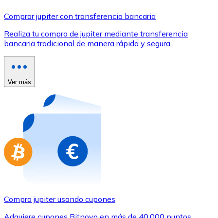
Comprar con Transferencia
Comprar jupiter con transferencia bancaria
Tarjeta de crédito / débito
Realiza tu compra de jupiter mediante transferencia
Utiliza tarjetas Visa y Mastercard para comprar criptom
bancaria tradicional de manera rápida y segura.
Comprar con tarjeta
Tienda - Tarjetas regalo
Ver más
Nuevo
Compra tarjetas regalo de tus marcas favoritas con cr
Ir a la tienda de tarjetas regalo
Compra jupiter usando cupones
Adquiere cupones Bitnovo en más de 40.000 puntos