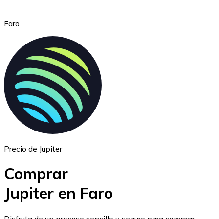
Faro
Ethereum
ETH
Precio de Jupiter
Comprar
Jupiter en Faro
USD Coin
Disfruta de un proceso sencillo y seguro para comprar,