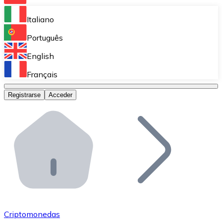
Bitnovo Ramp
Italiano
Integra nuestra solución en tu plataforma.
Português
Bitnovo Giftcards
English
Vende nuestras tarjetas regalo en tu negocio.
Français
Bitnovo OTC
Registrarse
Acceder
Realiza operaciones de gran volumen.
Bitnovo ATM
Integra un ATM Bitnovo en tu negocio y permite que t
Bitnovo API
Integra nuestra API en tu ecosistema.
Conviértete en Distribuidor
Únete a nuestra red de distribuidores.
Criptomonedas