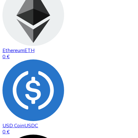
Ethereum
ETH
0 €
USD Coin
USDC
0 €