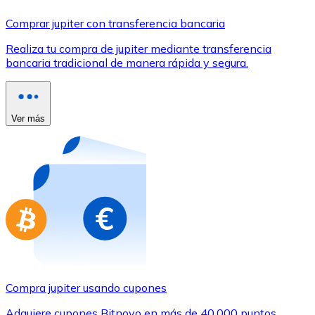
Comprar con Transferencia
Comprar jupiter con transferencia bancaria
Tarjeta de crédito / débito
Realiza tu compra de jupiter mediante transferencia
Utiliza tarjetas Visa y Mastercard para comprar criptom
bancaria tradicional de manera rápida y segura.
Comprar con tarjeta
Tienda - Tarjetas regalo
Ver más
Nuevo
Compra tarjetas regalo de tus marcas favoritas con cr
Ir a la tienda de tarjetas regalo
Compra jupiter usando cupones
Adquiere cupones Bitnovo en más de 40.000 puntos