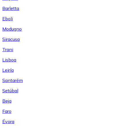
Barletta
Eboli
Modugno
Siracusa
Trani
Lisboa
Leiría
Santarém
Setúbal
Beja
Faro
Évora