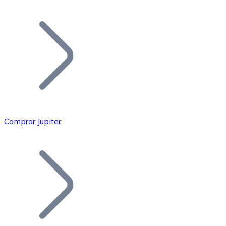
Listar Token
Añade tu proyecto a nuestro ecosistema.
Comprar Jupiter
Bitcoin
BTC