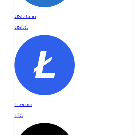
USD Coin
USDC
Litecoin
LTC