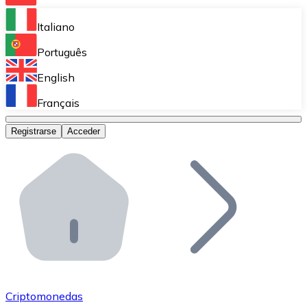
Bitnovo Ramp
Italiano
Integra nuestra solución en tu plataforma.
Português
Bitnovo Giftcards
English
Vende nuestras tarjetas regalo en tu negocio.
Français
Bitnovo OTC
Registrarse
Acceder
Realiza operaciones de gran volumen.
Bitnovo ATM
Integra un ATM Bitnovo en tu negocio y permite que t
Bitnovo API
Integra nuestra API en tu ecosistema.
Conviértete en Distribuidor
Únete a nuestra red de distribuidores.
Criptomonedas