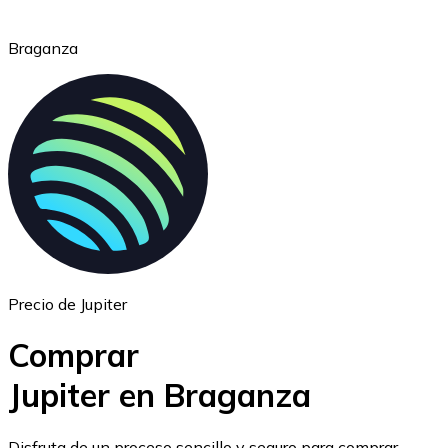
Braganza
Ethereum
ETH
Precio de Jupiter
Comprar
Jupiter en Braganza
USD Coin
Disfruta de un proceso sencillo y seguro para comprar,