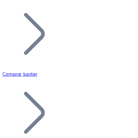
Listar Token
Añade tu proyecto a nuestro ecosistema.
Comprar Jupiter
Bitcoin
BTC