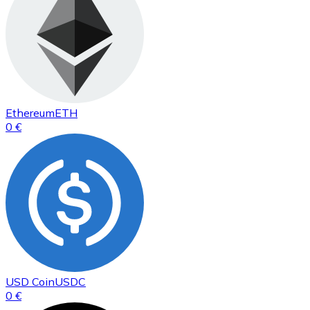
Ethereum
ETH
0 €
USD Coin
USDC
0 €