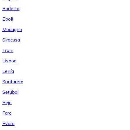
Barletta
Eboli
Modugno
Siracusa
Trani
Lisboa
Leiría
Santarém
Setúbal
Beja
Faro
Évora