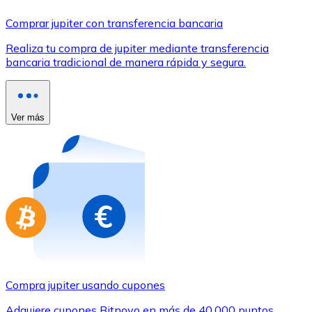
Comprar con Transferencia
Comprar jupiter con transferencia bancaria
Tarjeta de crédito / débito
Realiza tu compra de jupiter mediante transferencia
Utiliza tarjetas Visa y Mastercard para comprar criptom
bancaria tradicional de manera rápida y segura.
Comprar con tarjeta
Tienda - Tarjetas regalo
Ver más
Nuevo
Compra tarjetas regalo de tus marcas favoritas con cr
Ir a la tienda de tarjetas regalo
Compra jupiter usando cupones
Adquiere cupones Bitnovo en más de 40.000 puntos