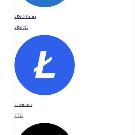
USD Coin
USDC
Litecoin
LTC