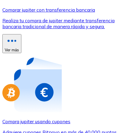
Comprar con Transferencia
Comprar jupiter con transferencia bancaria
Tarjeta de crédito / débito
Realiza tu compra de jupiter mediante transferencia
Utiliza tarjetas Visa y Mastercard para comprar criptom
bancaria tradicional de manera rápida y segura.
Comprar con tarjeta
Tienda - Tarjetas regalo
Ver más
Nuevo
Compra tarjetas regalo de tus marcas favoritas con cr
Ir a la tienda de tarjetas regalo
Compra jupiter usando cupones
Adquiere cupones Bitnovo en más de 40.000 puntos