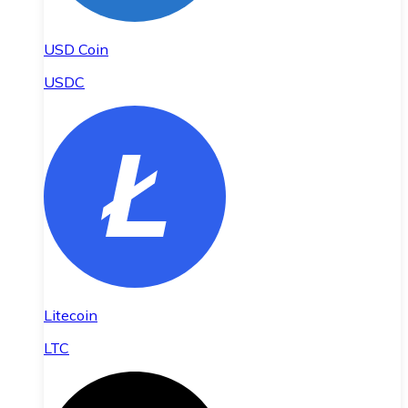
USD Coin
USDC
Litecoin
LTC