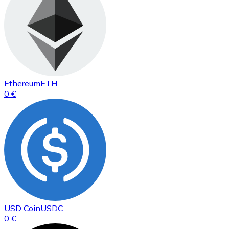
Ethereum
ETH
0 €
USD Coin
USDC
0 €