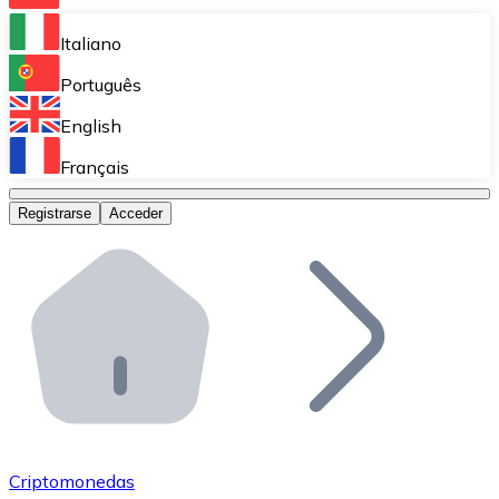
Bitnovo Ramp
Italiano
Integra nuestra solución en tu plataforma.
Português
Bitnovo Giftcards
English
Vende nuestras tarjetas regalo en tu negocio.
Français
Bitnovo OTC
Registrarse
Acceder
Realiza operaciones de gran volumen.
Bitnovo ATM
Integra un ATM Bitnovo en tu negocio y permite que t
Bitnovo API
Integra nuestra API en tu ecosistema.
Conviértete en Distribuidor
Únete a nuestra red de distribuidores.
Criptomonedas