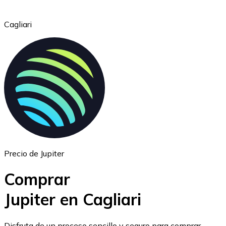
Cagliari
Ethereum
ETH
Precio de Jupiter
Comprar
Jupiter en Cagliari
USD Coin
Disfruta de un proceso sencillo y seguro para comprar,