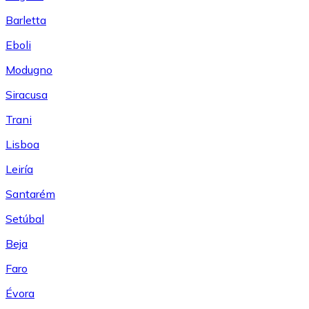
Barletta
Eboli
Modugno
Siracusa
Trani
Lisboa
Leiría
Santarém
Setúbal
Beja
Faro
Évora