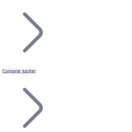
Listar Token
Añade tu proyecto a nuestro ecosistema.
Comprar Jupiter
Bitcoin
BTC