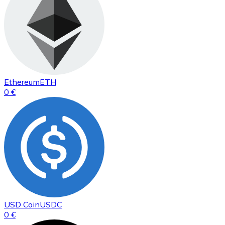
Ethereum
ETH
0 €
USD Coin
USDC
0 €