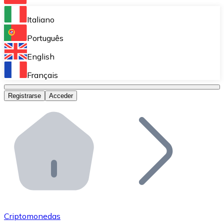
Bitnovo Ramp
Italiano
Integra nuestra solución en tu plataforma.
Português
Bitnovo Giftcards
English
Vende nuestras tarjetas regalo en tu negocio.
Français
Bitnovo OTC
Registrarse
Acceder
Realiza operaciones de gran volumen.
Bitnovo ATM
Integra un ATM Bitnovo en tu negocio y permite que t
Bitnovo API
Integra nuestra API en tu ecosistema.
Conviértete en Distribuidor
Únete a nuestra red de distribuidores.
Criptomonedas