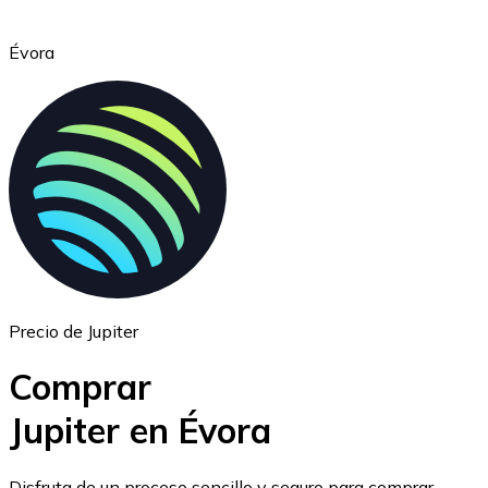
Évora
Ethereum
ETH
Precio de Jupiter
Comprar
Jupiter en Évora
USD Coin
Disfruta de un proceso sencillo y seguro para comprar,