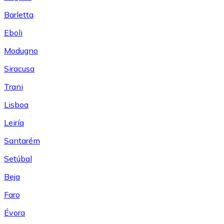
Barletta
Eboli
Modugno
Siracusa
Trani
Lisboa
Leiría
Santarém
Setúbal
Beja
Faro
Évora