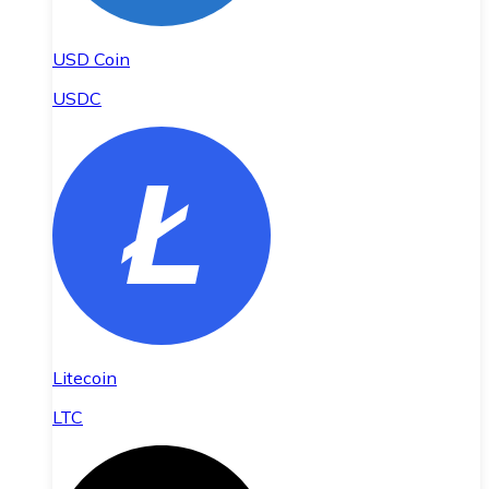
USD Coin
USDC
Litecoin
LTC