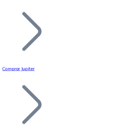
Listar Token
Añade tu proyecto a nuestro ecosistema.
Comprar Jupiter
Bitcoin
BTC