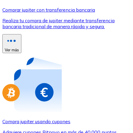
Comprar con Transferencia
Comprar jupiter con transferencia bancaria
Tarjeta de crédito / débito
Realiza tu compra de jupiter mediante transferencia
Utiliza tarjetas Visa y Mastercard para comprar criptom
bancaria tradicional de manera rápida y segura.
Comprar con tarjeta
Tienda - Tarjetas regalo
Ver más
Nuevo
Compra tarjetas regalo de tus marcas favoritas con cr
Ir a la tienda de tarjetas regalo
Compra jupiter usando cupones
Adquiere cupones Bitnovo en más de 40.000 puntos