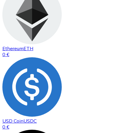
Ethereum
ETH
0 €
USD Coin
USDC
0 €