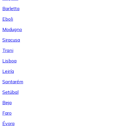
Barletta
Eboli
Modugno
Siracusa
Trani
Lisboa
Leiría
Santarém
Setúbal
Beja
Faro
Évora