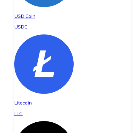
USD Coin
USDC
Litecoin
LTC