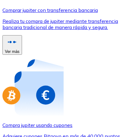
Comprar con Transferencia
Comprar jupiter con transferencia bancaria
Tarjeta de crédito / débito
Realiza tu compra de jupiter mediante transferencia
Utiliza tarjetas Visa y Mastercard para comprar criptom
bancaria tradicional de manera rápida y segura.
Comprar con tarjeta
Tienda - Tarjetas regalo
Ver más
Nuevo
Compra tarjetas regalo de tus marcas favoritas con cr
Ir a la tienda de tarjetas regalo
Compra jupiter usando cupones
Adquiere cupones Bitnovo en más de 40.000 puntos