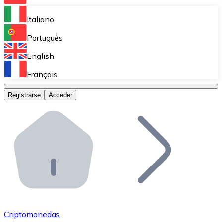
Bitnovo Ramp
Italiano
Integra nuestra solución en tu plataforma.
Português
Bitnovo Giftcards
English
Vende nuestras tarjetas regalo en tu negocio.
Français
Bitnovo OTC
Registrarse
Acceder
Realiza operaciones de gran volumen.
Bitnovo ATM
Integra un ATM Bitnovo en tu negocio y permite que t
Bitnovo API
Integra nuestra API en tu ecosistema.
Conviértete en Distribuidor
Únete a nuestra red de distribuidores.
Criptomonedas