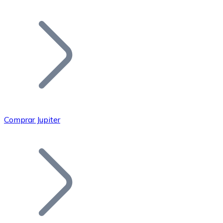
Listar Token
Añade tu proyecto a nuestro ecosistema.
Comprar Jupiter
Bitcoin
BTC