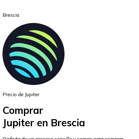
Brescia
Ethereum
ETH
Precio de Jupiter
Comprar
Jupiter en Brescia
USD Coin
Disfruta de un proceso sencillo y seguro para comprar,