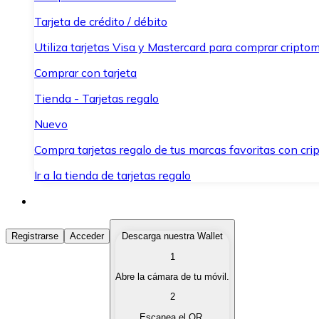
Tarjeta de crédito / débito
Utiliza tarjetas Visa y Mastercard para comprar criptom
Comprar con tarjeta
Tienda - Tarjetas regalo
Nuevo
Compra tarjetas regalo de tus marcas favoritas con cr
Ir a la tienda de tarjetas regalo
Comprar Criptomonedas
Registrarse
Acceder
Descarga nuestra Wallet
1
Compra criptomonedas con diferentes métodos de pag
Abre la cámara de tu móvil.
Vender Criptomonedas
2
Vende tus criptomonedas de forma rápida y segura.
Escanea el QR.