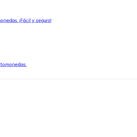
onedas. ¡Fácil y seguro!
iptomonedas.
o.