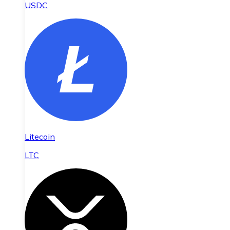
USDC
Litecoin
LTC