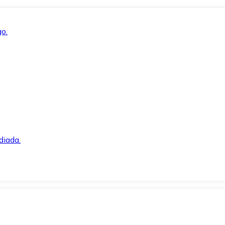
o.
diada.