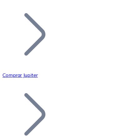
Listar Token
Añade tu proyecto a nuestro ecosistema.
Comprar Jupiter
Bitcoin
BTC