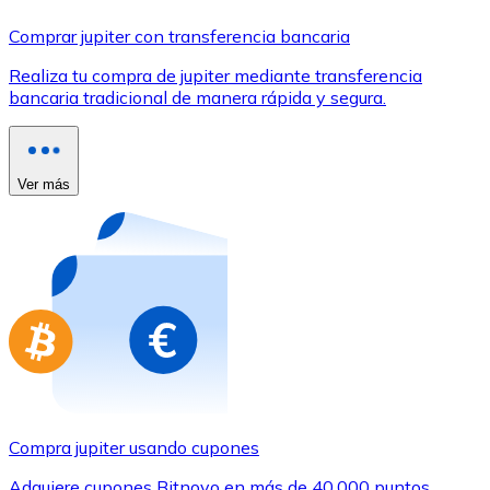
Comprar con Transferencia
Comprar jupiter con transferencia bancaria
Tarjeta de crédito / débito
Realiza tu compra de jupiter mediante transferencia
Utiliza tarjetas Visa y Mastercard para comprar criptom
bancaria tradicional de manera rápida y segura.
Comprar con tarjeta
Tienda - Tarjetas regalo
Ver más
Nuevo
Compra tarjetas regalo de tus marcas favoritas con cr
Ir a la tienda de tarjetas regalo
Compra jupiter usando cupones
Adquiere cupones Bitnovo en más de 40.000 puntos