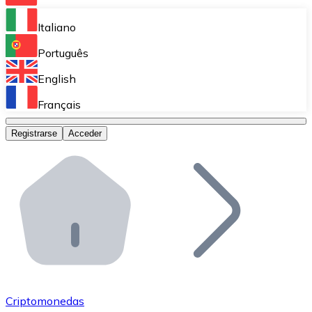
Bitnovo Ramp
Italiano
Integra nuestra solución en tu plataforma.
Português
Bitnovo Giftcards
English
Vende nuestras tarjetas regalo en tu negocio.
Français
Bitnovo OTC
Registrarse
Acceder
Realiza operaciones de gran volumen.
Bitnovo ATM
Integra un ATM Bitnovo en tu negocio y permite que t
Bitnovo API
Integra nuestra API en tu ecosistema.
Conviértete en Distribuidor
Únete a nuestra red de distribuidores.
Criptomonedas