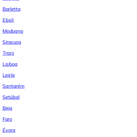
Barletta
Eboli
Modugno
Siracusa
Trani
Lisboa
Leiría
Santarém
Setúbal
Beja
Faro
Évora