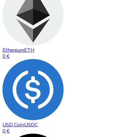
Ethereum
ETH
0 €
USD Coin
USDC
0 €