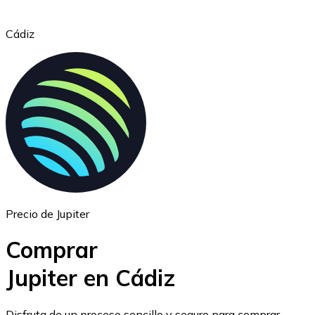
Cádiz
Ethereum
ETH
Precio de Jupiter
Comprar
Jupiter en Cádiz
USD Coin
Disfruta de un proceso sencillo y seguro para comprar,