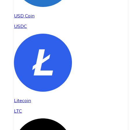
USD Coin
USDC
Litecoin
LTC