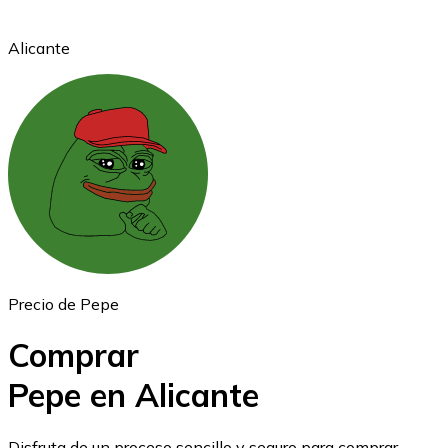
Alicante
Ethereum
ETH
Precio de Pepe
Comprar
Pepe en Alicante
USD Coin
Disfruta de un proceso sencillo y seguro para comprar,