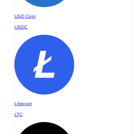
USD Coin
USDC
Litecoin
LTC