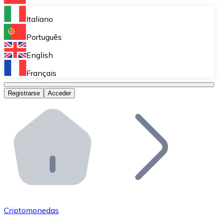
Bitnovo Ramp
Italiano
Integra nuestra solución en tu plataforma.
Português
Bitnovo Giftcards
English
Vende nuestras tarjetas regalo en tu negocio.
Français
Bitnovo OTC
Registrarse
Acceder
Realiza operaciones de gran volumen.
Bitnovo ATM
Integra un ATM Bitnovo en tu negocio y permite que t
Bitnovo API
Integra nuestra API en tu ecosistema.
Conviértete en Distribuidor
Únete a nuestra red de distribuidores.
Criptomonedas