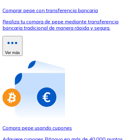
Comprar con Transferencia
Comprar pepe con transferencia bancaria
Tarjeta de crédito / débito
Realiza tu compra de pepe mediante transferencia
Utiliza tarjetas Visa y Mastercard para comprar criptom
bancaria tradicional de manera rápida y segura.
Comprar con tarjeta
Tienda - Tarjetas regalo
Ver más
Nuevo
Compra tarjetas regalo de tus marcas favoritas con cr
Ir a la tienda de tarjetas regalo
Compra pepe usando cupones
Adquiere cupones Bitnovo en más de 40.000 puntos