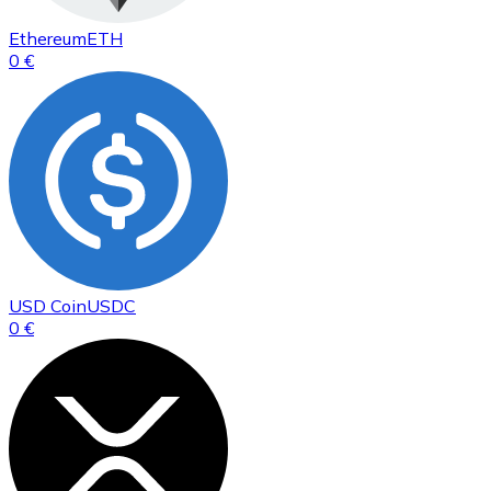
Ethereum
ETH
0 €
USD Coin
USDC
0 €