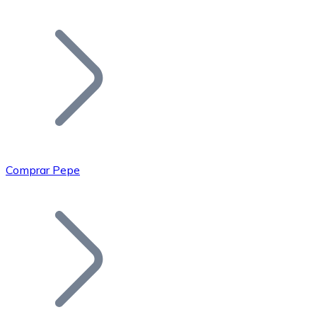
Listar Token
Añade tu proyecto a nuestro ecosistema.
Comprar Pepe
Bitcoin
BTC