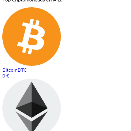
Bitcoin
BTC
0 €