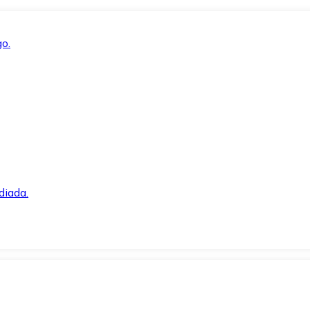
o.
diada.