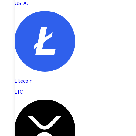
USDC
Litecoin
LTC