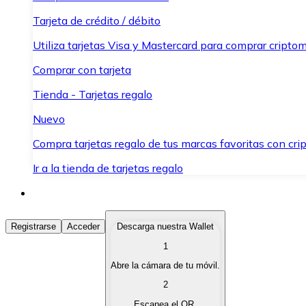
Tarjeta de crédito / débito
Utiliza tarjetas Visa y Mastercard para comprar criptom
Comprar con tarjeta
Tienda - Tarjetas regalo
Nuevo
Compra tarjetas regalo de tus marcas favoritas con cr
Ir a la tienda de tarjetas regalo
Comprar Criptomonedas
Registrarse
Acceder
Descarga nuestra Wallet
1
Compra criptomonedas con diferentes métodos de pag
Abre la cámara de tu móvil.
Vender Criptomonedas
2
Vende tus criptomonedas de forma rápida y segura.
Escanea el QR.