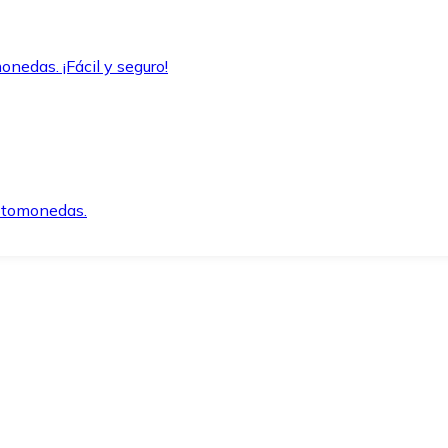
onedas. ¡Fácil y seguro!
iptomonedas.
o.