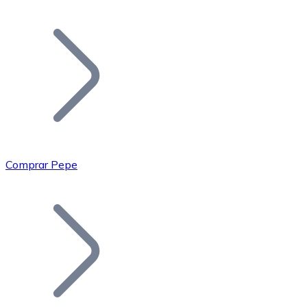
Listar Token
Añade tu proyecto a nuestro ecosistema.
Comprar Pepe
Bitcoin
BTC