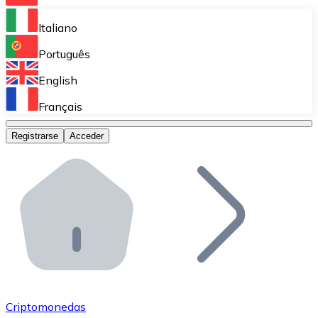
Bitnovo Ramp
Italiano
Integra nuestra solución en tu plataforma.
Português
Bitnovo Giftcards
English
Vende nuestras tarjetas regalo en tu negocio.
Français
Bitnovo OTC
Registrarse
Acceder
Realiza operaciones de gran volumen.
Bitnovo ATM
Integra un ATM Bitnovo en tu negocio y permite que t
Bitnovo API
Integra nuestra API en tu ecosistema.
Conviértete en Distribuidor
Únete a nuestra red de distribuidores.
Criptomonedas