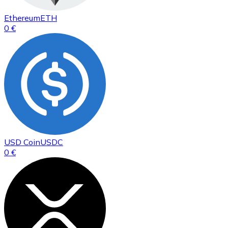
Ethereum
ETH
0 €
USD Coin
USDC
0 €