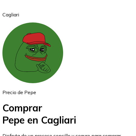
Cagliari
Ethereum
ETH
Precio de Pepe
Comprar
Pepe en Cagliari
USD Coin
Disfruta de un proceso sencillo y seguro para comprar,