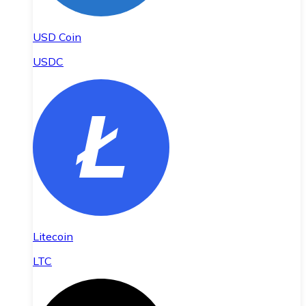
USD Coin
USDC
Litecoin
LTC