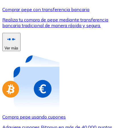
Comprar con Transferencia
Comprar pepe con transferencia bancaria
Tarjeta de crédito / débito
Realiza tu compra de pepe mediante transferencia
Utiliza tarjetas Visa y Mastercard para comprar criptom
bancaria tradicional de manera rápida y segura.
Comprar con tarjeta
Tienda - Tarjetas regalo
Ver más
Nuevo
Compra tarjetas regalo de tus marcas favoritas con cr
Ir a la tienda de tarjetas regalo
Compra pepe usando cupones
Adquiere cupones Bitnovo en más de 40.000 puntos