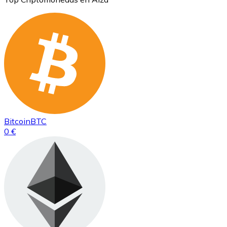
Bitcoin
BTC
0 €