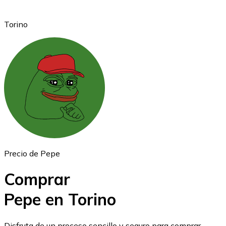
Torino
Ethereum
ETH
Precio de Pepe
Comprar
Pepe en Torino
USD Coin
Disfruta de un proceso sencillo y seguro para comprar,