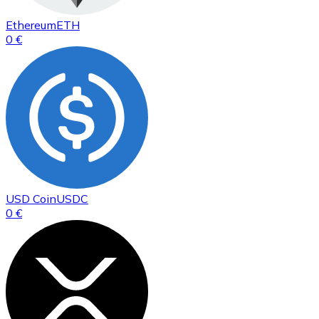
Ethereum
ETH
0 €
USD Coin
USDC
0 €