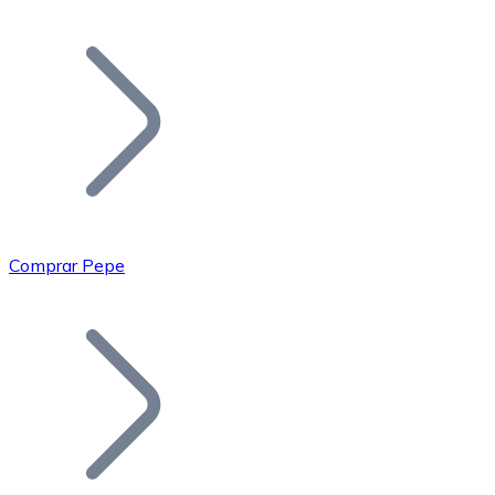
Listar Token
Añade tu proyecto a nuestro ecosistema.
Comprar Pepe
Bitcoin
BTC