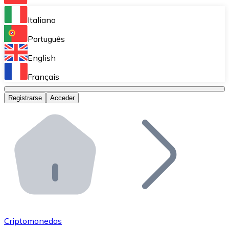
Bitnovo Ramp
Italiano
Integra nuestra solución en tu plataforma.
Português
Bitnovo Giftcards
English
Vende nuestras tarjetas regalo en tu negocio.
Français
Bitnovo OTC
Registrarse
Acceder
Realiza operaciones de gran volumen.
Bitnovo ATM
Integra un ATM Bitnovo en tu negocio y permite que t
Bitnovo API
Integra nuestra API en tu ecosistema.
Conviértete en Distribuidor
Únete a nuestra red de distribuidores.
Criptomonedas