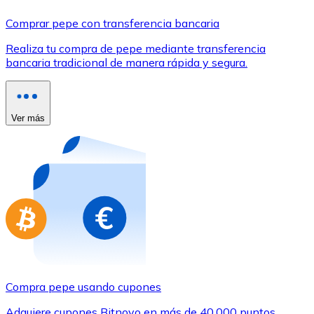
Comprar con Transferencia
Comprar pepe con transferencia bancaria
Tarjeta de crédito / débito
Realiza tu compra de pepe mediante transferencia
Utiliza tarjetas Visa y Mastercard para comprar criptom
bancaria tradicional de manera rápida y segura.
Comprar con tarjeta
Tienda - Tarjetas regalo
Ver más
Nuevo
Compra tarjetas regalo de tus marcas favoritas con cr
Ir a la tienda de tarjetas regalo
Compra pepe usando cupones
Adquiere cupones Bitnovo en más de 40.000 puntos