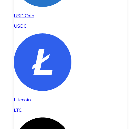
USD Coin
USDC
Litecoin
LTC