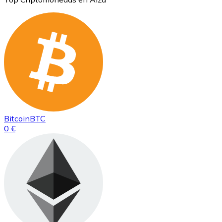
Bitcoin
BTC
0 €