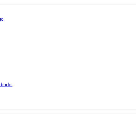
o.
diada.