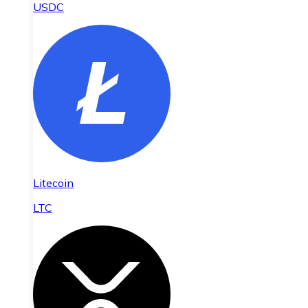
USDC
Litecoin
LTC