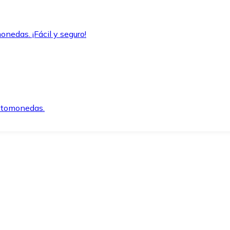
onedas. ¡Fácil y seguro!
iptomonedas.
o.