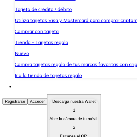
Tarjeta de crédito / débito
Utiliza tarjetas Visa y Mastercard para comprar criptom
Comprar con tarjeta
Tienda - Tarjetas regalo
Nuevo
Compra tarjetas regalo de tus marcas favoritas con cr
Ir a la tienda de tarjetas regalo
Comprar Criptomonedas
Registrarse
Acceder
Descarga nuestra Wallet
1
Compra criptomonedas con diferentes métodos de pag
Abre la cámara de tu móvil.
Vender Criptomonedas
2
Vende tus criptomonedas de forma rápida y segura.
Escanea el QR.