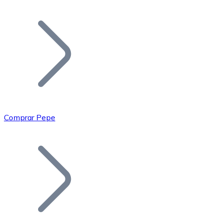
Listar Token
Añade tu proyecto a nuestro ecosistema.
Comprar Pepe
Bitcoin
BTC