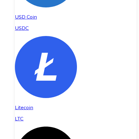
USD Coin
USDC
Litecoin
LTC