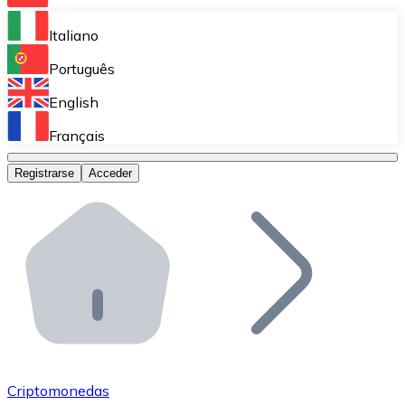
Bitnovo Ramp
Italiano
Integra nuestra solución en tu plataforma.
Português
Bitnovo Giftcards
English
Vende nuestras tarjetas regalo en tu negocio.
Français
Bitnovo OTC
Registrarse
Acceder
Realiza operaciones de gran volumen.
Bitnovo ATM
Integra un ATM Bitnovo en tu negocio y permite que t
Bitnovo API
Integra nuestra API en tu ecosistema.
Conviértete en Distribuidor
Únete a nuestra red de distribuidores.
Criptomonedas