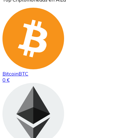
Bitcoin
BTC
0 €