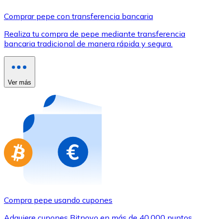
Comprar con Transferencia
Comprar pepe con transferencia bancaria
Tarjeta de crédito / débito
Realiza tu compra de pepe mediante transferencia
Utiliza tarjetas Visa y Mastercard para comprar criptom
bancaria tradicional de manera rápida y segura.
Comprar con tarjeta
Tienda - Tarjetas regalo
Ver más
Nuevo
Compra tarjetas regalo de tus marcas favoritas con cr
Ir a la tienda de tarjetas regalo
Compra pepe usando cupones
Adquiere cupones Bitnovo en más de 40.000 puntos