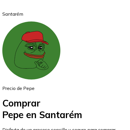
Santarém
Ethereum
ETH
Precio de Pepe
Comprar
Pepe en Santarém
USD Coin
Disfruta de un proceso sencillo y seguro para comprar,