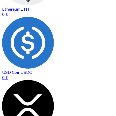
Ethereum
ETH
0 €
USD Coin
USDC
0 €