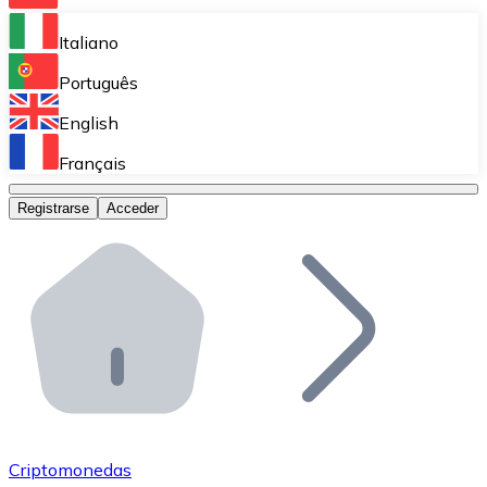
Bitnovo Ramp
Italiano
Integra nuestra solución en tu plataforma.
Português
Bitnovo Giftcards
English
Vende nuestras tarjetas regalo en tu negocio.
Français
Bitnovo OTC
Registrarse
Acceder
Realiza operaciones de gran volumen.
Bitnovo ATM
Integra un ATM Bitnovo en tu negocio y permite que t
Bitnovo API
Integra nuestra API en tu ecosistema.
Conviértete en Distribuidor
Únete a nuestra red de distribuidores.
Criptomonedas