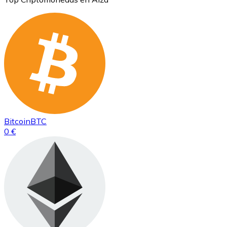
Bitcoin
BTC
0 €