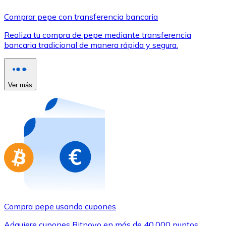
Comprar con Transferencia
Comprar pepe con transferencia bancaria
Tarjeta de crédito / débito
Realiza tu compra de pepe mediante transferencia
Utiliza tarjetas Visa y Mastercard para comprar criptom
bancaria tradicional de manera rápida y segura.
Comprar con tarjeta
Tienda - Tarjetas regalo
Ver más
Nuevo
Compra tarjetas regalo de tus marcas favoritas con cr
Ir a la tienda de tarjetas regalo
Compra pepe usando cupones
Adquiere cupones Bitnovo en más de 40.000 puntos