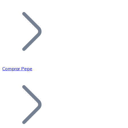
Listar Token
Añade tu proyecto a nuestro ecosistema.
Comprar Pepe
Bitcoin
BTC