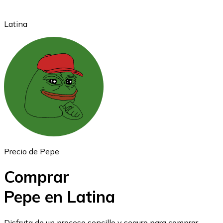
Latina
Ethereum
ETH
Precio de Pepe
Comprar
Pepe en Latina
USD Coin
Disfruta de un proceso sencillo y seguro para comprar,