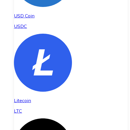
USD Coin
USDC
Litecoin
LTC