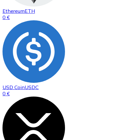
Ethereum
ETH
0 €
USD Coin
USDC
0 €