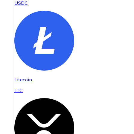
USDC
Litecoin
LTC