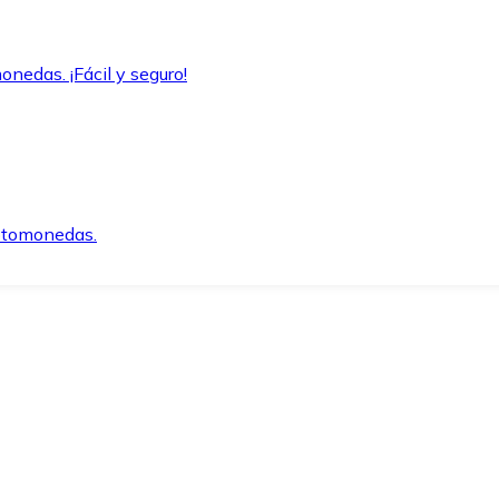
onedas. ¡Fácil y seguro!
iptomonedas.
o.