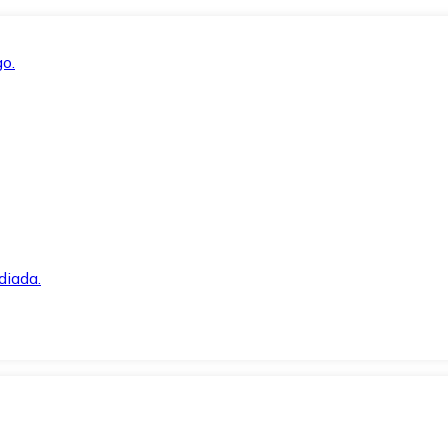
o.
diada.