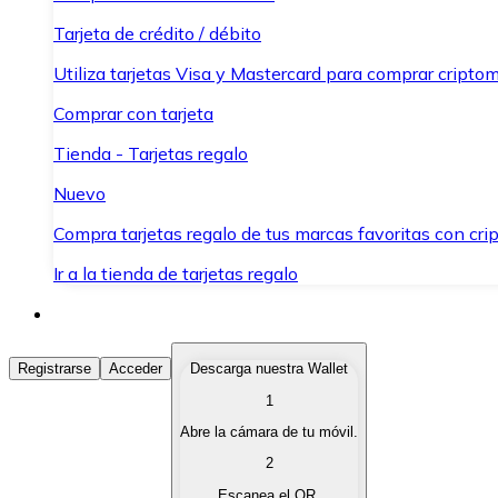
Tarjeta de crédito / débito
Utiliza tarjetas Visa y Mastercard para comprar criptom
Comprar con tarjeta
Tienda - Tarjetas regalo
Nuevo
Compra tarjetas regalo de tus marcas favoritas con cr
Ir a la tienda de tarjetas regalo
Comprar Criptomonedas
Registrarse
Acceder
Descarga nuestra Wallet
1
Compra criptomonedas con diferentes métodos de pag
Abre la cámara de tu móvil.
Vender Criptomonedas
2
Vende tus criptomonedas de forma rápida y segura.
Escanea el QR.