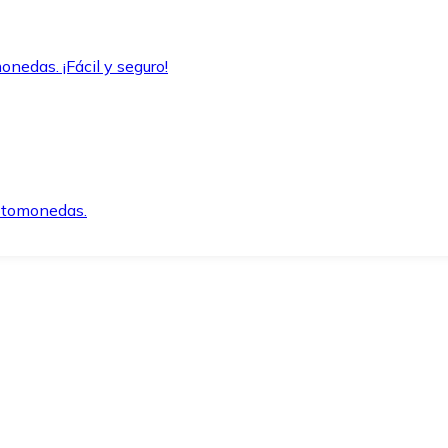
onedas. ¡Fácil y seguro!
iptomonedas.
o.