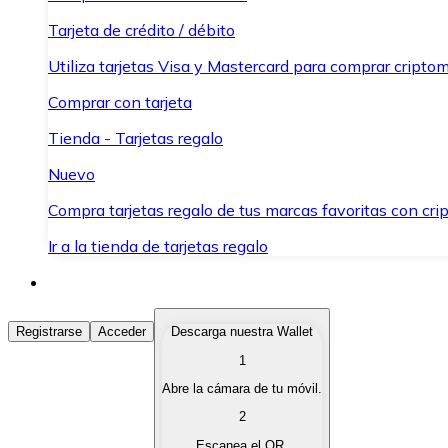
Tarjeta de crédito / débito
Utiliza tarjetas Visa y Mastercard para comprar criptom
Comprar con tarjeta
Tienda - Tarjetas regalo
Nuevo
Compra tarjetas regalo de tus marcas favoritas con cr
Ir a la tienda de tarjetas regalo
Comprar Criptomonedas
Registrarse
Acceder
Descarga nuestra Wallet
1
Compra criptomonedas con diferentes métodos de pag
Abre la cámara de tu móvil.
Vender Criptomonedas
2
Vende tus criptomonedas de forma rápida y segura.
Escanea el QR.