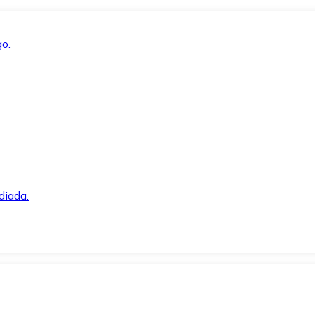
o.
diada.