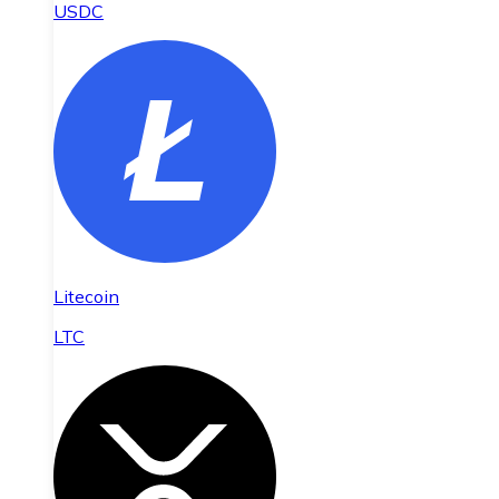
USDC
Litecoin
LTC