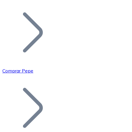
Listar Token
Añade tu proyecto a nuestro ecosistema.
Comprar Pepe
Bitcoin
BTC