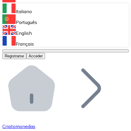
Bitnovo Ramp
Italiano
Integra nuestra solución en tu plataforma.
Português
Bitnovo Giftcards
English
Vende nuestras tarjetas regalo en tu negocio.
Français
Bitnovo OTC
Registrarse
Acceder
Realiza operaciones de gran volumen.
Bitnovo ATM
Integra un ATM Bitnovo en tu negocio y permite que t
Bitnovo API
Integra nuestra API en tu ecosistema.
Conviértete en Distribuidor
Únete a nuestra red de distribuidores.
Criptomonedas