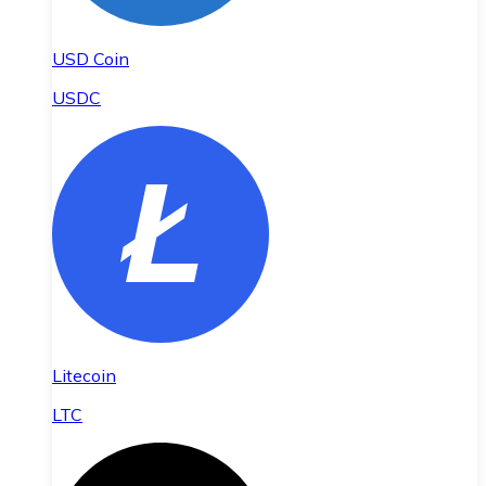
USD Coin
USDC
Litecoin
LTC