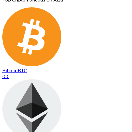
Bitcoin
BTC
0 €