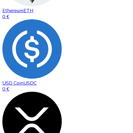
Ethereum
ETH
0 €
USD Coin
USDC
0 €