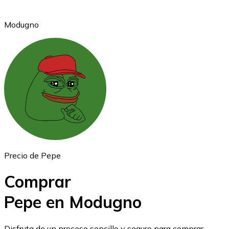
Modugno
Ethereum
ETH
Precio de Pepe
Comprar
Pepe en Modugno
USD Coin
Disfruta de un proceso sencillo y seguro para comprar,