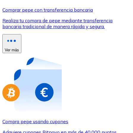
Comprar con Transferencia
Comprar pepe con transferencia bancaria
Tarjeta de crédito / débito
Realiza tu compra de pepe mediante transferencia
Utiliza tarjetas Visa y Mastercard para comprar criptom
bancaria tradicional de manera rápida y segura.
Comprar con tarjeta
Tienda - Tarjetas regalo
Ver más
Nuevo
Compra tarjetas regalo de tus marcas favoritas con cr
Ir a la tienda de tarjetas regalo
Compra pepe usando cupones
Adquiere cupones Bitnovo en más de 40.000 puntos