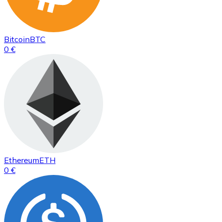
Bitcoin
BTC
0 €
Ethereum
ETH
0 €