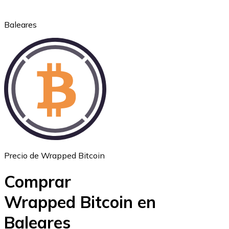
Baleares
Ethereum
ETH
Precio de Wrapped Bitcoin
Comprar
Wrapped Bitcoin en
Baleares
USD Coin