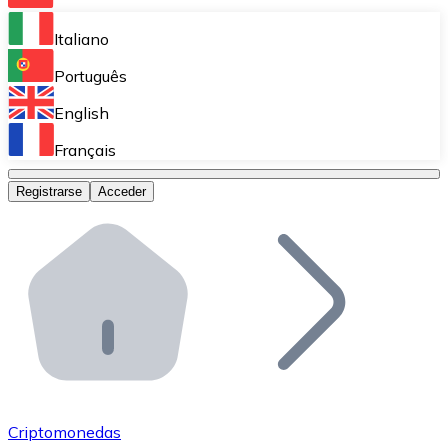
Bitnovo Ramp
Italiano
Integra nuestra solución en tu plataforma.
Português
Bitnovo Giftcards
English
Vende nuestras tarjetas regalo en tu negocio.
Français
Bitnovo OTC
Registrarse
Acceder
Realiza operaciones de gran volumen.
Bitnovo ATM
Integra un ATM Bitnovo en tu negocio y permite que t
Bitnovo API
Integra nuestra API en tu ecosistema.
Conviértete en Distribuidor
Únete a nuestra red de distribuidores.
Criptomonedas