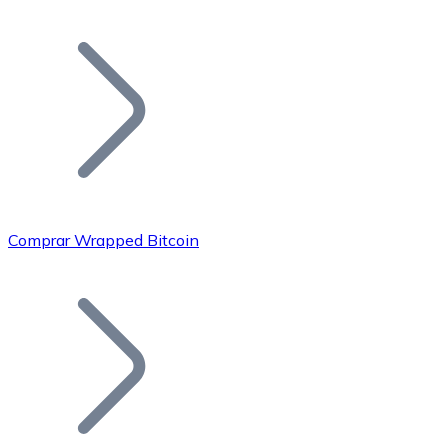
Listar Token
Añade tu proyecto a nuestro ecosistema.
Comprar Wrapped Bitcoin
Bitcoin
BTC