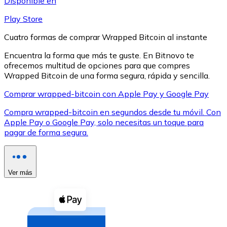
Disponible en
Play Store
Cuatro formas de comprar Wrapped Bitcoin al instante
Encuentra la forma que más te guste. En Bitnovo te
ofrecemos multitud de opciones para que compres
XRP
Wrapped Bitcoin de una forma segura, rápida y sencilla.
XRP
Comprar wrapped-bitcoin con Apple Pay y Google Pay
Compra wrapped-bitcoin en segundos desde tu móvil. Con
Apple Pay o Google Pay, solo necesitas un toque para
Ver todo
pagar de forma segura.
Efectivo
Compra criptomonedas con efectivo en tu tienda más 
Ver más
Comprar con efectivo
Transferencia SEPA
Añade fondos a tu cuenta Bitnovo o realiza compras di