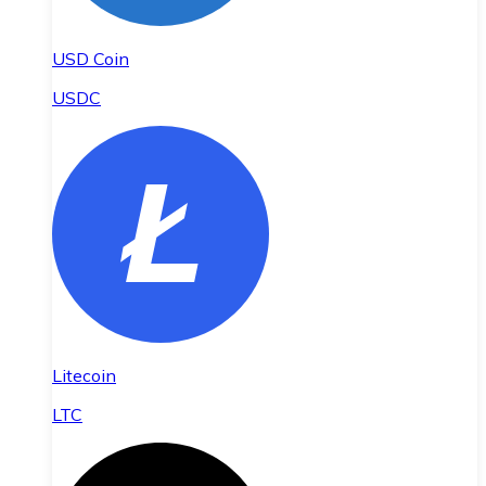
USD Coin
USDC
Litecoin
LTC