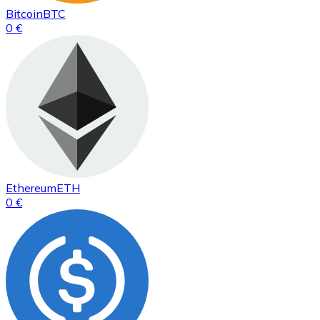
Bitcoin
BTC
0 €
Ethereum
ETH
0 €