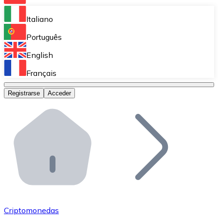
Bitnovo Ramp
Italiano
Integra nuestra solución en tu plataforma.
Português
Bitnovo Giftcards
English
Vende nuestras tarjetas regalo en tu negocio.
Français
Bitnovo OTC
Registrarse
Acceder
Realiza operaciones de gran volumen.
Bitnovo ATM
Integra un ATM Bitnovo en tu negocio y permite que t
Bitnovo API
Integra nuestra API en tu ecosistema.
Conviértete en Distribuidor
Únete a nuestra red de distribuidores.
Criptomonedas