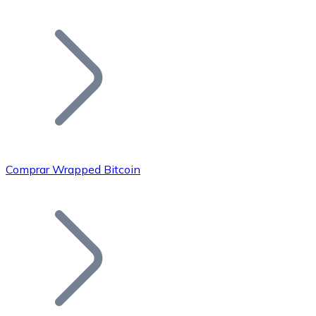
Listar Token
Añade tu proyecto a nuestro ecosistema.
Comprar Wrapped Bitcoin
Bitcoin
BTC