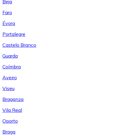
Beja
Faro
Évora
Portalegre
Castelo Branco
Guarda
Coímbra
Aveiro
Viseu
Braganza
Vila Real
Oporto
Braga