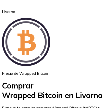
Livorno
Ethereum
ETH
Precio de Wrapped Bitcoin
Comprar
Wrapped Bitcoin en Livorno
USD Coin
Bitnovo te permite comprar Wrapped Bitcoin (WBTC) y