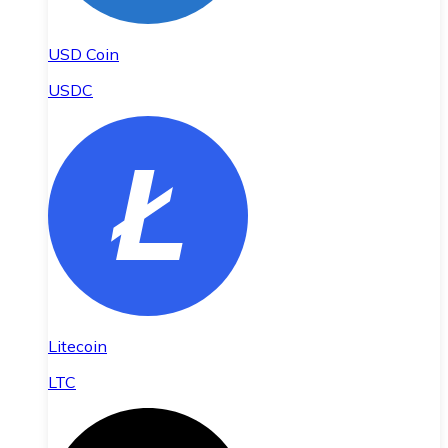
USD Coin
USDC
Litecoin
LTC