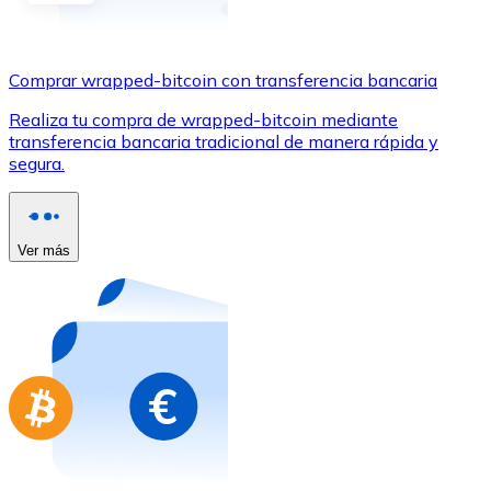
Comprar con Transferencia
Tarjeta de crédito / débito
Comprar wrapped-bitcoin con transferencia bancaria
Utiliza tarjetas Visa y Mastercard para comprar criptom
Realiza tu compra de wrapped-bitcoin mediante
Comprar con tarjeta
transferencia bancaria tradicional de manera rápida y
segura.
Tienda - Tarjetas regalo
Nuevo
Compra tarjetas regalo de tus marcas favoritas con cr
Ver más
Ir a la tienda de tarjetas regalo