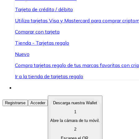
Tarjeta de crédito / débito
Utiliza tarjetas Visa y Mastercard para comprar criptom
Comprar con tarjeta
Tienda - Tarjetas regalo
Nuevo
Compra tarjetas regalo de tus marcas favoritas con cr
Ir a la tienda de tarjetas regalo
Comprar Criptomonedas
Registrarse
Acceder
Descarga nuestra Wallet
1
Compra criptomonedas con diferentes métodos de pag
Abre la cámara de tu móvil.
Vender Criptomonedas
2
Vende tus criptomonedas de forma rápida y segura.
Escanea el QR.