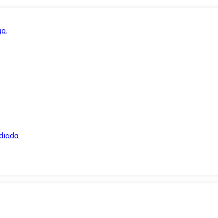
o.
diada.