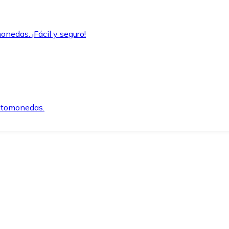
onedas. ¡Fácil y seguro!
iptomonedas.
o.