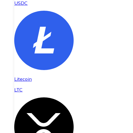
USDC
Litecoin
LTC