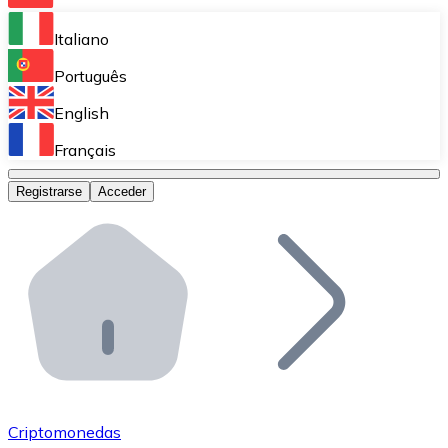
Bitnovo Ramp
Italiano
Integra nuestra solución en tu plataforma.
Português
Bitnovo Giftcards
English
Vende nuestras tarjetas regalo en tu negocio.
Français
Bitnovo OTC
Registrarse
Acceder
Realiza operaciones de gran volumen.
Bitnovo ATM
Integra un ATM Bitnovo en tu negocio y permite que t
Bitnovo API
Integra nuestra API en tu ecosistema.
Conviértete en Distribuidor
Únete a nuestra red de distribuidores.
Criptomonedas