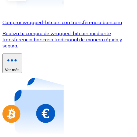
Comprar con Transferencia
Tarjeta de crédito / débito
Comprar wrapped-bitcoin con transferencia bancaria
Utiliza tarjetas Visa y Mastercard para comprar criptom
Realiza tu compra de wrapped-bitcoin mediante
Comprar con tarjeta
transferencia bancaria tradicional de manera rápida y
segura.
Tienda - Tarjetas regalo
Nuevo
Compra tarjetas regalo de tus marcas favoritas con cr
Ver más
Ir a la tienda de tarjetas regalo