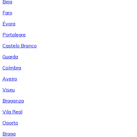
Beja
Faro
Évora
Portalegre
Castelo Branco
Guarda
Coímbra
Aveiro
Viseu
Braganza
Vila Real
Oporto
Braga