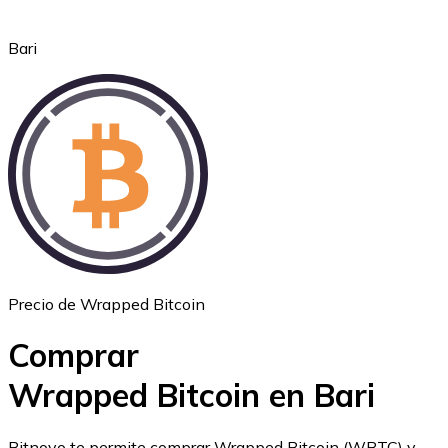
Bari
Ethereum
ETH
Precio de Wrapped Bitcoin
Comprar
Wrapped Bitcoin en Bari
USD Coin
Bitnovo te permite comprar Wrapped Bitcoin (WBTC) y