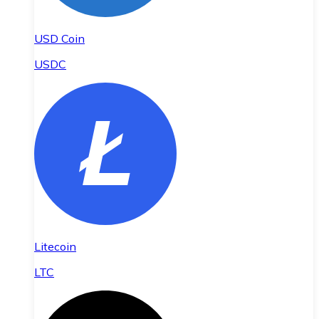
USD Coin
USDC
Litecoin
LTC