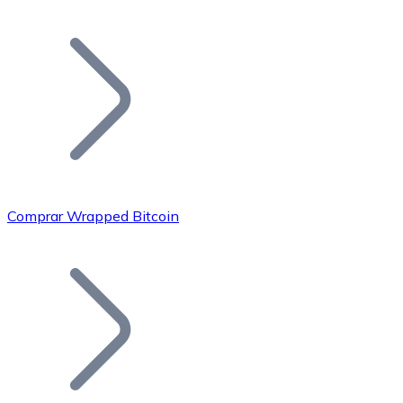
Listar Token
Añade tu proyecto a nuestro ecosistema.
Comprar Wrapped Bitcoin
Bitcoin
BTC