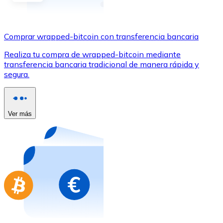
Comprar con Transferencia
Tarjeta de crédito / débito
Comprar wrapped-bitcoin con transferencia bancaria
Utiliza tarjetas Visa y Mastercard para comprar criptom
Realiza tu compra de wrapped-bitcoin mediante
Comprar con tarjeta
transferencia bancaria tradicional de manera rápida y
segura.
Tienda - Tarjetas regalo
Nuevo
Compra tarjetas regalo de tus marcas favoritas con cr
Ver más
Ir a la tienda de tarjetas regalo