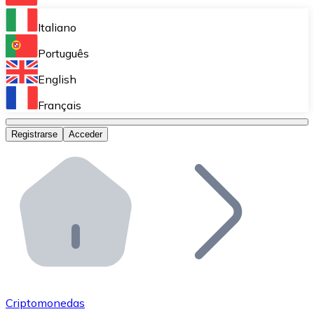
Bitnovo Ramp
Italiano
Integra nuestra solución en tu plataforma.
Português
Bitnovo Giftcards
English
Vende nuestras tarjetas regalo en tu negocio.
Français
Bitnovo OTC
Registrarse
Acceder
Realiza operaciones de gran volumen.
Bitnovo ATM
Integra un ATM Bitnovo en tu negocio y permite que t
Bitnovo API
Integra nuestra API en tu ecosistema.
Conviértete en Distribuidor
Únete a nuestra red de distribuidores.
Criptomonedas