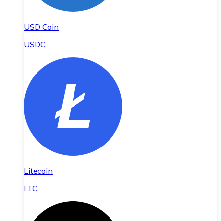
USD Coin
USDC
Litecoin
LTC