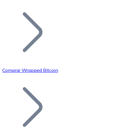
Listar Token
Añade tu proyecto a nuestro ecosistema.
Comprar Wrapped Bitcoin
Bitcoin
BTC