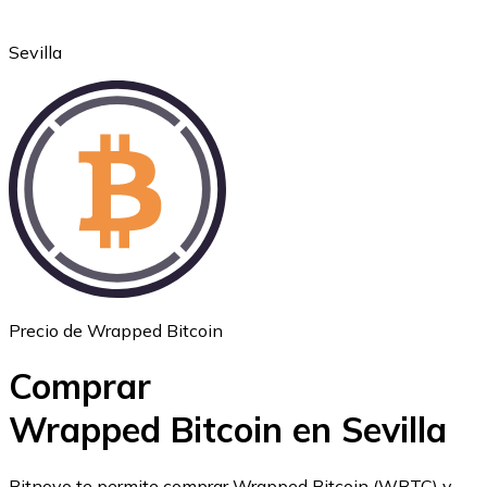
Sevilla
Ethereum
ETH
Precio de Wrapped Bitcoin
Comprar
Wrapped Bitcoin en Sevilla
USD Coin
Bitnovo te permite comprar Wrapped Bitcoin (WBTC) y