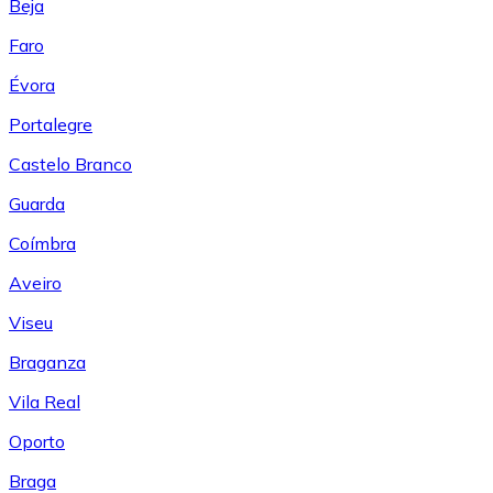
Beja
Faro
Évora
Portalegre
Castelo Branco
Guarda
Coímbra
Aveiro
Viseu
Braganza
Vila Real
Oporto
Braga