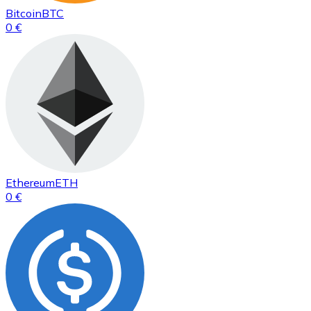
Bitcoin
BTC
0 €
Ethereum
ETH
0 €